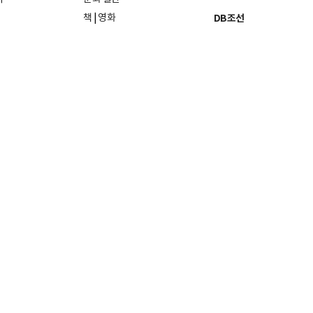
책
|
영화
DB조선
음악
|
공연
지면 PDF보기
미술·전시
인물검색
포토
종교·학술
사진검색
방송·미디어
뉴스 라이브러리
건축·디자인
뉴스Q
패션·뷰티
뉴스레터
여행
|
음식·맛집
리빙
26일
발행인·편집인: 홍준호
및 재배포 금지.
조선미디어 관계사
문의
사이트맵