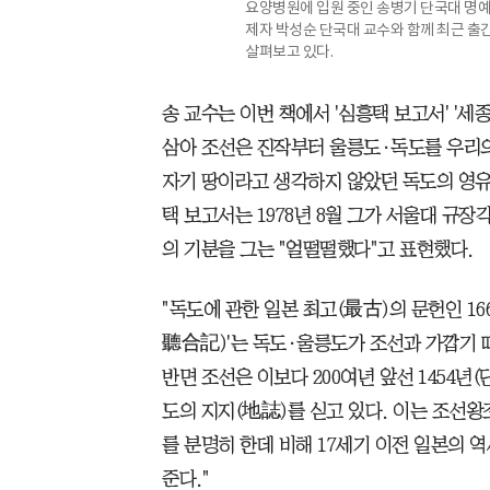
요양병원에 입원 중인 송병기 단국대 명예
제자 박성순 단국대 교수와 함께 최근 출간
살펴보고 있다.
송 교수는 이번 책에서 '심흥택 보고서' '세
삼아 조선은 진작부터 울릉도·독도를 우리
자기 땅이라고 생각하지 않았던 독도의 영
택 보고서는 1978년 8월 그가 서울대 규장
의 기분을 그는 "얼떨떨했다"고 표현했다.
"독도에 관한 일본 최고(最古)의 문헌인 1
聽合記)'는 독도·울릉도가 조선과 가깝기 
반면 조선은 이보다 200여년 앞선 1454년
도의 지지(地誌)를 싣고 있다. 이는 조선왕조
를 분명히 한데 비해 17세기 이전 일본의
준다."