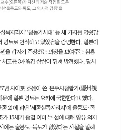
교수(오른쪽)가 자신의 저술 작업을 도운
한‘울릉도와 독도, 그 역사적 검증’을
종실록지리지' '청동기시대' 등 세 가지를 열쇳말
의 영토로 인식하고 있었음을 증명한다. 일본이
유권을 갑자기 주장하는 과정을 보여주는 심흥
각 서고를 3개월간 샅샅이 뒤져 발견했다. 당시
667년 사이토 호센이 쓴 '은주시청합기(隱州視
때문에 일본 영토는 오키에 국한한다고 했다.
(단종 2)에 펴낸 '세종실록지리지'에 울릉도·독
가 15세기 중엽 이미 두 섬에 대해 영유 의지
 역사에는 울릉도·독도가 없었다는 사실을 말해