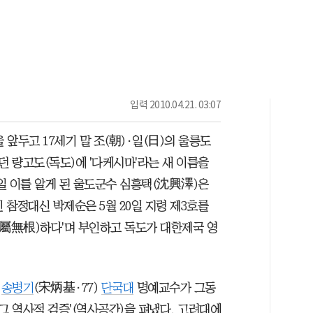
입력
2010.04.21. 03:07
 앞두고 17세기 말 조(朝)·일(日)의 울릉도
 량고도(독도)에 '다케시마'라는 새 이름을
28일 이를 알게 된 울도군수 심흥택(沈興澤)은
참정대신 박제순은 5월 20일 지령 제3호를
全屬無根)하다'며 부인하고 독도가 대한제국 영
친
송병기
(宋炳基·77)
단국대
명예교수가 그동
그 역사적 검증'(역사공간)을 펴냈다. 고려대에