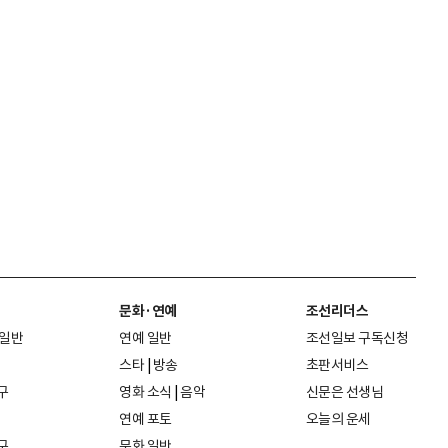
문화·연예
조선리더스
 일반
연예 일반
조선일보 구독신청
스타
|
방송
초판서비스
구
영화 소식
|
음악
신문은 선생님
연예 포토
오늘의 운세
구
문화 일반