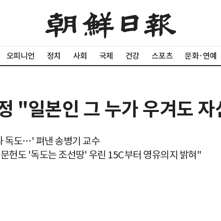
오피니언
정치
사회
국제
건강
스포츠
문화·연예
 "일본인 그 누가 우겨도 자
와 독도…' 펴낸 송병기 교수
日문헌도 '독도는 조선땅' 우린 15C부터 영유의지 밝혀"