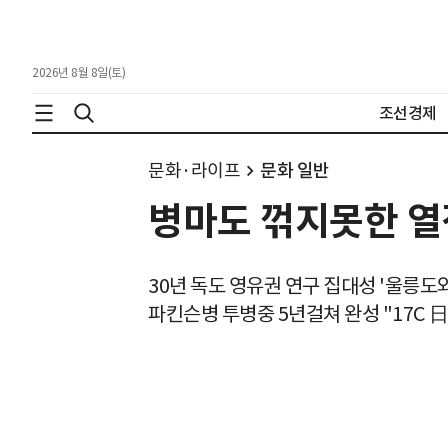
2026년 8월 8일(토)
조선경제
문화·라이프
문화 일반
병마도 꺾지못한 열정
30년 독도 영유권 연구 집대성 '울릉도
파킨슨병 투병중 5년걸쳐 완성 "17C 