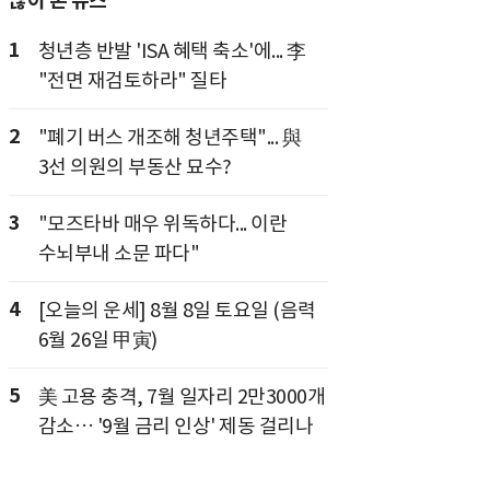
많이 본 뉴스
1
청년층 반발 'ISA 혜택 축소'에... 李
"전면 재검토하라" 질타
2
"폐기 버스 개조해 청년주택"... 與
3선 의원의 부동산 묘수?
3
"모즈타바 매우 위독하다... 이란
수뇌부내 소문 파다"
4
[오늘의 운세] 8월 8일 토요일 (음력
6월 26일 甲寅)
5
美 고용 충격, 7월 일자리 2만3000개
감소… '9월 금리 인상' 제동 걸리나