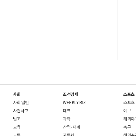
사회
조선경제
스포츠
사회 일반
WEEKLY BIZ
스포츠
사건사고
테크
야구
법조
과학
해외야
교육
산업·재계
축구
노동
자동차
해외축