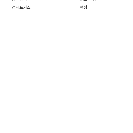
경제포커스
행정
만물상
에스프레소
국제
데스크에서
국제 일반
기자의 시각
미국
특파원 칼럼
중국
|
일본
기자수첩
아시아
팔면봉
유럽
ESSAY
중동·아프리카·중남미
전문가 칼럼
해외토픽
주소: 서울특별시 중구 세종대로21
개인정보처리방침
청소년보호정
회사소개
기자채용
고객센터