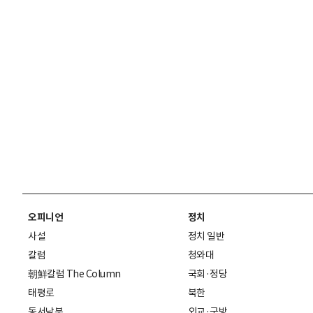
오피니언
정치
사설
정치 일반
칼럼
청와대
朝鮮칼럼 The Column
국회·정당
태평로
북한
동서남북
외교·국방