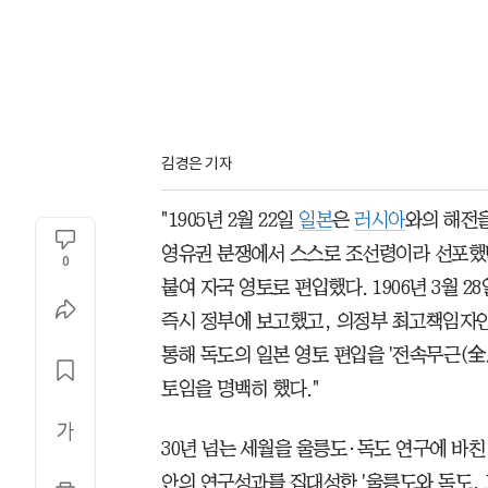
김경은 기자
"1905년 2월 22일
일본
은
러시아
와의 해전을
영유권 분쟁에서 스스로 조선령이라 선포했던
0
붙여 자국 영토로 편입했다. 1906년 3월 
즉시 정부에 보고했고, 의정부 최고책임자인 
통해 독도의 일본 영토 편입을 '전속무근(
토임을 명백히 했다."
30년 넘는 세월을 울릉도·독도 연구에 바
안의 연구성과를 집대성한 '울릉도와 독도, 