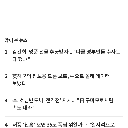
많이 본 뉴스
1
김건희, 명품 선물 추궁받자... "다른 영부인들 수사는
다 했냐"
2
英해군의 첩보용 드론 보트, 中으로 몰래 데이터
보냈다
3
李, 호남반도체 '전격전' 지시... "日 구마모토처럼
속도 내라"
4
태풍 '찬홈' 오면 35도 폭염 꺾일까… "일시적으로