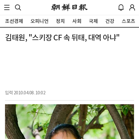
조선경제
오피니언
정치
사회
국제
건강
스포츠
김태원, "스키장 CF 속 뒤태, 대역 아냐"
입력
2010.04.08. 10:02