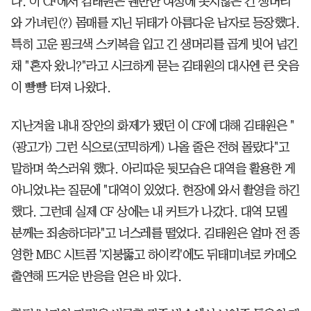
다. 이 CF에서 김태원은 웬만한 여성에 못지않은 긴 생머리
와 가녀린(?) 몸매를 지닌 뒤태가 아름다운 남자로 등장했다.
특히 고운 핑크색 스키복을 입고 긴 생머리를 곱게 빗어 넘긴
채 "혼자 왔니?"라고 시크하게 묻는 김태원의 대사엔 큰 웃음
이 빵빵 터져 나왔다.
지난겨울 내내 장안의 화제가 됐던 이 CF에 대해 김태원은 "
(광고가) 그런 식으로(코믹하게) 나올 줄은 전혀 몰랐다"고
말하며 쑥스러워 했다. 아리따운 뒷모습은 대역을 활용한 게
아니었냐는 질문에 "대역이 있었다. 현장에 와서 촬영을 하긴
했다. 그런데 실제 CF 상에는 내 커트가 나갔다. 대역 모델
분께는 죄송하더라"고 너스레를 떨었다. 김태원은 얼마 전 종
영한 MBC 시트콤 '지붕뚫고 하이킥'에도 뒤태미녀로 카메오
출연해 뜨거운 반응을 얻은 바 있다.