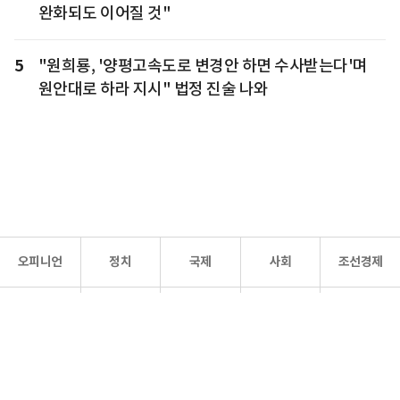
완화되도 이어질 것"
5
"원희룡, '양평고속도로 변경안 하면 수사받는다'며
원안대로 하라 지시" 법정 진술 나와
오피니언
정치
국제
사회
조선경제
문화·
조선
스포츠
건강
조선몰
연예
리더스
조선일보 공식 SNS