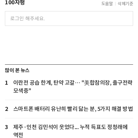
100자평
도움말
삭제기준
많이 본 뉴스
1
이란전 공습 한계, 탄약 고갈… "美합참의장, 출구전략
모색중"
2
스마트폰 배터리 유난히 빨리 닳는 분, 5가지 해결 방법
3
제주·인천 김민석이 웃었다... 누적 득표도 정청래에
역전