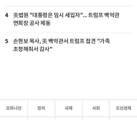
4
美법원 "대통령은 임시 세입자"... 트럼프 백악관
연회장 공사 제동
5
손현보 목사, 美 백악관서 트럼프 접견 "가족
초청해줘서 감사"
오피니언
정치
국제
사회
조선경제
문화·
조선
스포츠
건강
조선몰
연예
리더스