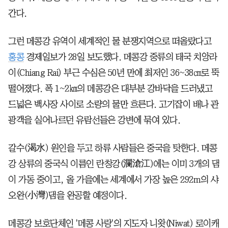
간다.
그런 메콩강 유역이 세계적인 물 분쟁지역으로 떠올랐다고
홍콩
경제일보가 28일 보도했다. 메콩강 중류의 태국 치앙라
이(Chiang Rai) 부근 수심은 50년 만에 최저인 36~38㎝로 뚝
떨어졌다. 폭 1~2㎞의 메콩강은 대부분 강바닥을 드러냈고
드넓은 백사장 사이로 소량의 물만 흐른다. 고기잡이 배나 관
광객을 실어나르던 유람선들은 강변에 묶여 있다.
갈수(渴水) 원인을 두고 하류 사람들은 중국을 탓한다. 메콩
강 상류의 중국식 이름인 란창강(瀾滄江)에는 이미 3개의 댐
이 가동 중이고, 올 가을에는 세계에서 가장 높은 292m의 샤
오완(小灣)댐을 완공할 예정이다.
메콩강 보호단체인 '메콩 사랑'의 지도자 니왓(Niwat) 로이캐