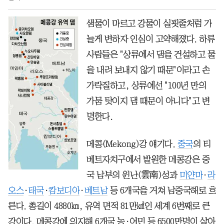
샘물이 마르고 강물이 실핏줄처럼 가
늘게 변하자 인심이 고약해졌다. 하류
사람들은 "상류에서 댐을 건설하고 물
을 내려 보내지 않기 때문"이라고 손
가락질하고, 상류에선 "100년 만의
가뭄 탓이지 댐 때문이 아니다"고 변
명한다.
메콩(Mekong)강 얘기다.
중국
의 티
베트자치구에서 발원한 메콩강은 중
국 남부의 윈난(雲南)성과
미얀마
·
라
오스
·
태국
·
캄보디아
·
베트남
등 6개국을 거쳐 남중국해로 흐
른다. 총길이 4880㎞, 유역 면적 81만㎢인 세계 6번째로 큰
강이다. 메콩강에 의지해 6개국 농·어민 등 6500만명이 살아