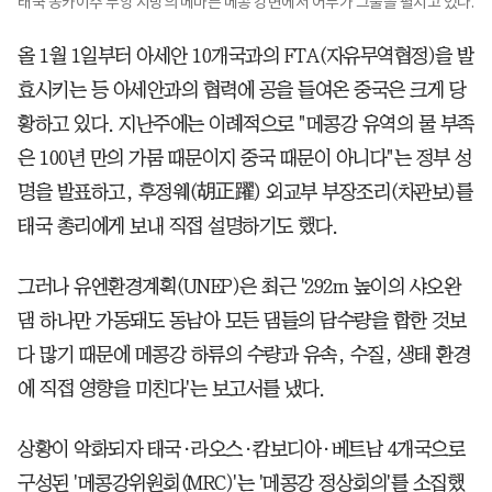
태국 농카이주 무앙 지방의 메마른 메콩 강변에서 어부가 그물을 펼치고 있다.
올 1월 1일부터 아세안 10개국과의 FTA(자유무역협정)을 발
효시키는 등 아세안과의 협력에 공을 들여온 중국은 크게 당
황하고 있다. 지난주에는 이례적으로 "메콩강 유역의 물 부족
은 100년 만의 가뭄 때문이지 중국 때문이 아니다"는 정부 성
명을 발표하고, 후정웨(胡正躍) 외교부 부장조리(차관보)를
태국 총리에게 보내 직접 설명하기도 했다.
그러나 유엔환경계획(UNEP)은 최근 '292m 높이의 샤오완
댐 하나만 가동돼도 동남아 모든 댐들의 담수량을 합한 것보
다 많기 때문에 메콩강 하류의 수량과 유속, 수질, 생태 환경
에 직접 영향을 미친다'는 보고서를 냈다.
상황이 악화되자 태국·라오스·캄보디아·베트남 4개국으로
구성된 '메콩강위원회(MRC)'는 '메콩강 정상회의'를 소집했