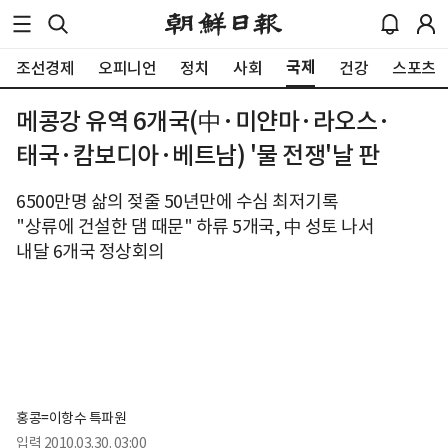
국제
조선경제
오피니언
정치
사회
건강
스포츠
메콩강 유역 6개국(中·미얀마·라오스·
태국·캄보디아·베트남) '물 전쟁'날 판
6500만명 삶의 젖줄 50년만에 수심 최저기록
"상류에 건설한 댐 때문" 하류 5개국, 中 성토 나서
내달 6개국 정상회의
홍콩=이항수 특파원 
입력
2010.03.30. 03:00