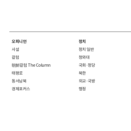
오피니언
정치
사설
정치 일반
칼럼
청와대
朝鮮칼럼 The Column
국회·정당
태평로
북한
동서남북
외교·국방
경제포커스
행정
만물상
에스프레소
국제
데스크에서
국제 일반
기자의 시각
미국
특파원 칼럼
중국
|
일본