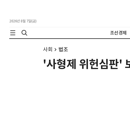
2026년 8월 7일(금)
조선경제
사회
법조
'사형제 위헌심판'