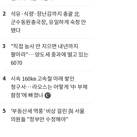
2
석유·식량·장난감까지 총괄 北
군수동원총국장, 유일하게 숙청 안
됐다
3
"직접 농사 안 지으면 내년까지
팔아라"… 양도세 중과에 떨고 있는
6070
4
시속 160㎞ 고속철 아래 쌓인
청구서… 라오스는 어떻게 '中 부채
함정'에 빠졌나
5
'부동산세 역풍' 비상 걸린 與 서울
의원들 "정부안 수정해야"