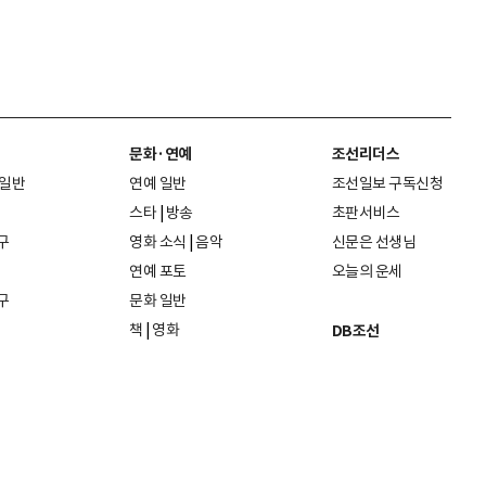
문화·연예
조선리더스
 일반
연예 일반
조선일보 구독신청
스타
|
방송
초판서비스
구
영화 소식
|
음악
신문은 선생님
연예 포토
오늘의 운세
구
문화 일반
책
|
영화
DB조선
음악
|
공연
지면 PDF보기
미술·전시
인물검색
포토
종교·학술
사진검색
방송·미디어
뉴스 라이브러리
건축·디자인
뉴스Q