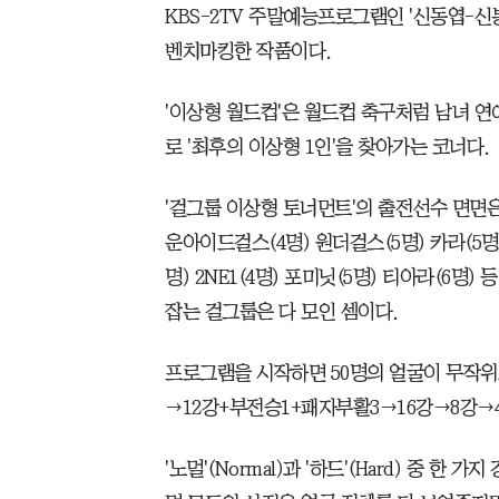
KBS-2TV 주말예능프로그램인 '신동엽-신
벤치마킹한 작품이다.
'이상형 월드컵'은 월드컵 축구처럼 남녀 연
로 '최후의 이상형 1인'을 찾아가는 코너다.
'걸그룹 이상형 토너먼트'의 출전선수 면면은
운아이드걸스(4명) 원더걸스(5명) 카라(5명
명) 2NE1(4명) 포미닛(5명) 티아라(6명)
잡는 걸그룹은 다 모인 셈이다.
프로그램을 시작하면 50명의 얼굴이 무작위로 
→12강+부전승1+패자부활3→16강→8강→
'노멀'(Normal)과 '하드'(Hard) 중 한