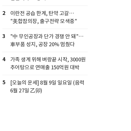
2
이란전 공습 한계, 탄약 고갈…
"美합참의장, 출구전략 모색중"
3
"中 무인공장과 단가 경쟁 안 돼"…
車부품 성지, 공장 20% 멈췄다
4
가족 생계 위해 벼랑끝 시작, 3000원
추어탕으로 연매출 150억원 대박
5
[오늘의 운세] 8월 9일 일요일 (음력
6월 27일 乙卯)