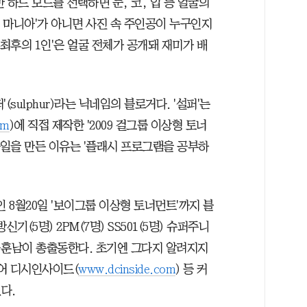
 하드 모드를 선택하면 눈, 코, 입 등 얼굴의
룹 마니아'가 아니면 사진 속 주인공이 누구인지
'최후의 1인'은 얼굴 전체가 공개돼 재미가 배
sulphur)라는 닉네임의 블로거다. '설퍼'는
om
)에 직접 제작한 '2009 걸그룹 이상형 토너
파일을 만든 이유는 '플래시 프로그램을 공부하
 8월20일 '보이그룹 이상형 토너먼트'까지 블
기(5명) 2PM(7명) SS501(5명) 슈퍼주니
미남-훈남이 총출동한다. 초기엔 그다지 알려지지
들어 디시인사이드(
www.dcinside.com
) 등 커
다.