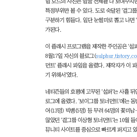
멀 모드의 사진은 얼굴 전체를 다 보여주지만
특정부위만 볼 수 있다. 도로 숙달된 '걸그
구분하기 힘들다. 일단 눈썰미로 뽑고 나면 
가된다.
이 플래시 프로그램을 제작한 주인공은 '설퍼'(
8월17일 자신의 블로그(
sulphur.tistory.c
먼트' 플래시 파일을 올렸다. 제작자가 이 
기 위해서'였다.
네티즌들의 호평에 고무된 '설퍼'는 사흘 뒤인
로그에 올렸다. '보이그룹 토너먼트'에는 동방신
어(13명) 빅뱅(5명) 등 무려 64명의 꽃
않았던 '걸그룹 이상형 토너먼트'는 10월 
뮤니티 사이트를 중심으로 빠르게 퍼지고 있