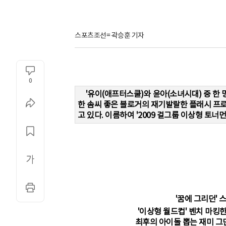
스포츠조선= 곽승훈 기자
0
'유이(애프터스쿨)와 윤아(소녀시대) 중 한 명
한 솜씨 좋은 블로거의 재기발랄한 플래시 프
고 있다. 이름하여 '2009 걸그룹 이상형 토너먼트 
'꿈에 그리던' 
'이상형 월드컵' 벤치 마킹한 
최후의 아이돌 뽑는 재미 그