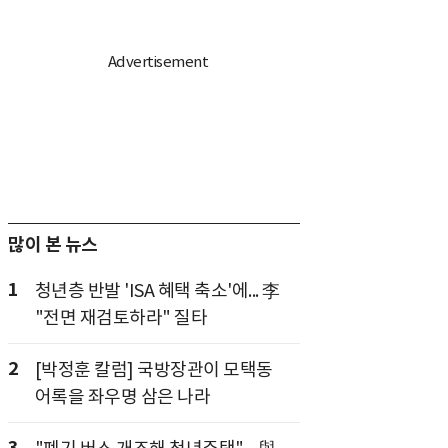
많이 본 뉴스
1
청년층 반발 'ISA 혜택 축소'에... 李
"전면 재검토하라" 질타
2
[박정훈 칼럼] 국방장관이 모택동
어록을 좌우명 삼은 나라
3