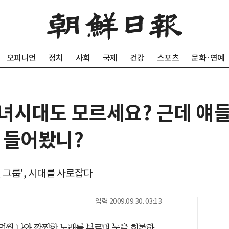
오피니언
정치
사회
국제
건강
스포츠
문화·연예
녀시대도 모르세요? 근데 얘들
 들어봤니?
 그룹', 시대를 사로잡다
입력
2009.09.30. 03:13
~5명씩 나와 깜찍한 노래를 부르며 눈을 희롱하