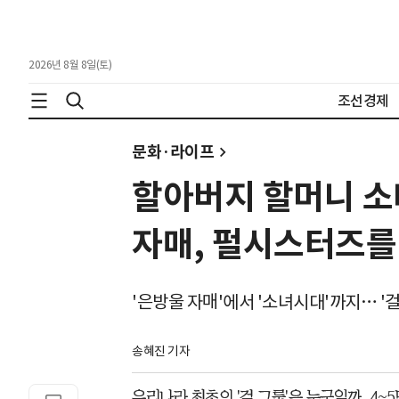
2026년 8월 8일(토)
조선경제
문화·라이프
할아버지 할머니 소
자매, 펄시스터즈를
'은방울 자매'에서 '소녀시대'까지… '걸
송혜진 기자
우리나라 최초의 '걸 그룹'은 누구일까. 4