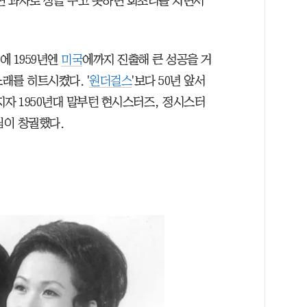
면 과자로 상을 주고 못하면 회초리를 치면서
에 1959년엔
미국
에까지 진출해 큰 성공을 거
노래를 히트시켰다. '
원더걸스
'보다 50년 앞서
자 1950년대 말부턴 현시스터즈, 정시스터
팀이 창궐했다.