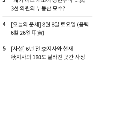
"폐기 버스 개조해 청년주택"... 與
3선 의원의 부동산 묘수?
4
[오늘의 운세] 8월 8일 토요일 (음력
6월 26일 甲寅)
5
[사설] 6년 전 李지사와 현재
秋지사의 180도 달라진 곳간 사정