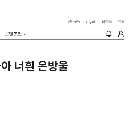
신문구독
|
English
|
日本語
|
中文
콘텐츠판
아 너흰 은방울