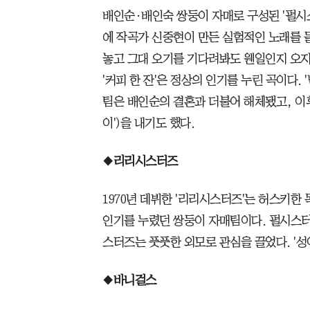
배인순·배인숙 쌍둥이 자매로 구성된 '펄시스
에 작곡가 신중현이 만든 실험적인 노래를 들
놓고 그대 오기를 기다려봐도 웬일인지 오지
'커피 한 잔'은 정상의 인기를 누린 곡이다. 
팀은 배인순의 결혼과 더불어 해체됐고, 이
이')을 내기도 했다.
◆
리리시스터즈
1970년 데뷔한 '리리시스터즈'는 허스키한 목
인기를 누렸던 쌍둥이 자매팀이다. 펄시스
스터즈는 풋풋한 외모로 관심을 끌었다. '성
◆
바니걸스