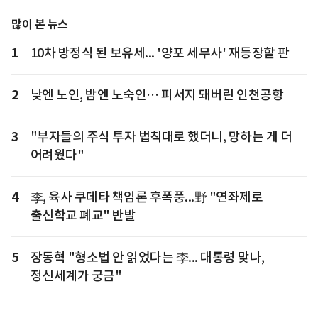
많이 본 뉴스
1
10차 방정식 된 보유세... '양포 세무사' 재등장할 판
2
낮엔 노인, 밤엔 노숙인… 피서지 돼버린 인천공항
3
"부자들의 주식 투자 법칙대로 했더니, 망하는 게 더
어려웠다"
4
李, 육사 쿠데타 책임론 후폭풍...野 "연좌제로
출신학교 폐교" 반발
5
장동혁 "형소법 안 읽었다는 李... 대통령 맞나,
정신세계가 궁금"