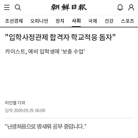
사회
조선경제
오피니언
정치
국제
건강
스포츠
"입학사정관제 합격자 학교적응 돕자"
카이스트, 예비 입학생에 '보충 수업'
이인열 기자
입력
2009.09.29. 06:08
"난생처음으로 밤새워 공부 중입니다."