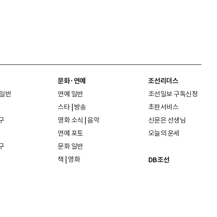
문화·연예
조선리더스
 일반
연예 일반
조선일보 구독신청
스타
|
방송
초판서비스
구
영화 소식
|
음악
신문은 선생님
연예 포토
오늘의 운세
구
문화 일반
책
|
영화
DB조선
음악
|
공연
지면 PDF보기
미술·전시
인물검색
포토
종교·학술
사진검색
방송·미디어
뉴스 라이브러리