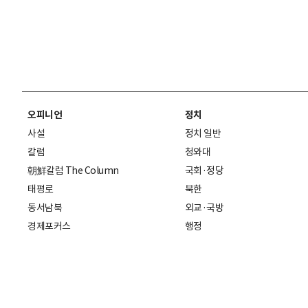
오피니언
정치
사설
정치 일반
칼럼
청와대
朝鮮칼럼 The Column
국회·정당
태평로
북한
동서남북
외교·국방
경제포커스
행정
만물상
에스프레소
국제
데스크에서
국제 일반
기자의 시각
미국