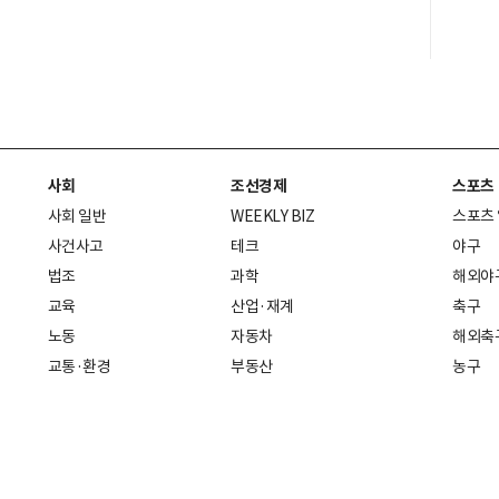
사회
조선경제
스포츠
사회 일반
WEEKLY BIZ
스포츠
사건사고
테크
야구
법조
과학
해외야
교육
산업·재계
축구
노동
자동차
해외축
교통·환경
부동산
농구
복지·의료
생활경제
배구
취업
중기·벤처
골프
피플
스타트업 취중잡담
스포츠
부음·인사
경제 일반