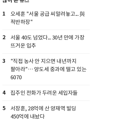
많이 본 뉴스
1
오세훈 "서울 공급 씨말려놓고... 與
적반하장"
2
서울 40도 넘었다... 30년 만에 가장
뜨거운 입추
3
"직접 농사 안 지으면 내년까지
팔아라"… 양도세 중과에 떨고 있는
6070
4
집주인 전화가 두려운 세입자들
5
서장훈, 28억에 산 양재역 빌딩
450억에 내놨다