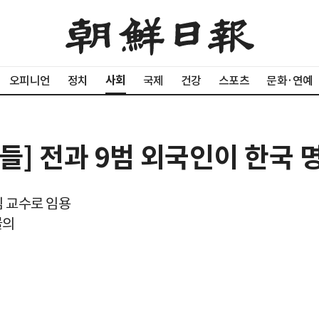
사회
오피니언
정치
국제
건강
스포츠
문화·연예
들] 전과 9범 외국인이 한국 
임 교수로 임용
물의