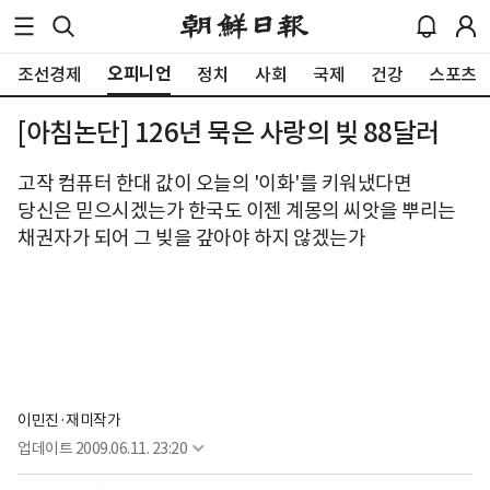
오피니언
조선경제
정치
사회
국제
건강
스포츠
[아침논단] 126년 묵은 사랑의 빚 88달러
고작 컴퓨터 한대 값이 오늘의 '이화'를 키워냈다면
당신은 믿으시겠는가 한국도 이젠 계몽의 씨앗을 뿌리는
채권자가 되어 그 빚을 갚아야 하지 않겠는가
이민진·재미작가
업데이트
2009.06.11. 23:20