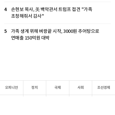
4
손현보 목사, 美 백악관서 트럼프 접견 "가족
초청해줘서 감사"
5
가족 생계 위해 벼랑끝 시작, 3000원 추어탕으로
연매출 150억원 대박
오피니언
정치
국제
사회
조선경제
문화·
조선
스포츠
건강
조선몰
연예
리더스