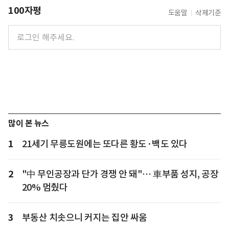
100자평
도움말
삭제기준
많이 본 뉴스
1
21세기 무릉도원에는 또다른 황도·백도 있다
2
"中 무인공장과 단가 경쟁 안 돼"… 車부품 성지, 공장
20% 멈췄다
3
부동산 치솟으니 커지는 집안 싸움