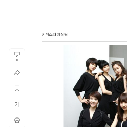
키위스타 제작팀
0