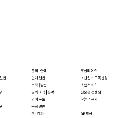
문화·연예
조선리더스
 일반
연예 일반
조선일보 구독신청
스타
|
방송
초판서비스
구
영화 소식
|
음악
신문은 선생님
연예 포토
오늘의 운세
구
문화 일반
책
|
영화
DB조선