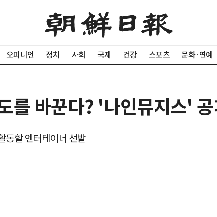
오피니언
정치
사회
국제
건강
스포츠
문화·연예
도를 바꾼다? '나인뮤지스' 공
 활동할 엔터테이너 선발