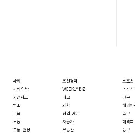
사회
조선경제
스포츠
사회 일반
WEEKLY BIZ
스포츠
사건사고
테크
야구
법조
과학
해외야
교육
산업·재계
축구
노동
자동차
해외축
교통·환경
부동산
농구