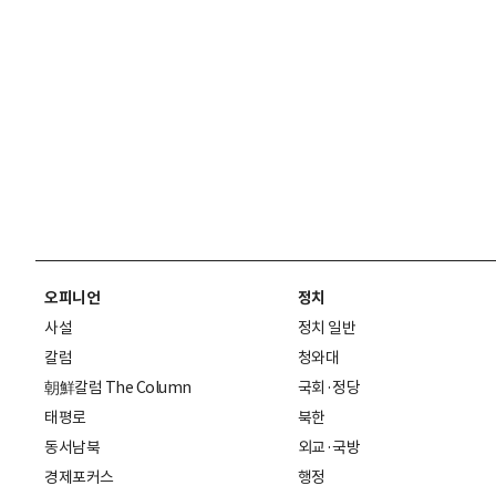
오피니언
정치
사설
정치 일반
칼럼
청와대
朝鮮칼럼 The Column
국회·정당
태평로
북한
동서남북
외교·국방
경제포커스
행정