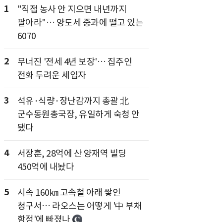
1
"직접 농사 안 지으면 내년까지
팔아라"… 양도세 중과에 떨고 있는
6070
2
무너진 '전세 4년 보장'… 집주인
전화 두려운 세입자
3
석유·식량·장난감까지 총괄 北
군수동원총국장, 유일하게 숙청 안
됐다
4
서장훈, 28억에 산 양재역 빌딩
450억에 내놨다
5
시속 160㎞ 고속철 아래 쌓인
청구서… 라오스는 어떻게 '中 부채
함정'에 빠졌나