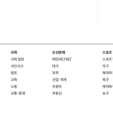
사회
조선경제
스포츠
사회 일반
WEEKLY BIZ
스포츠
사건사고
테크
야구
법조
과학
해외야
교육
산업·재계
축구
노동
자동차
해외축
교통·환경
부동산
농구
복지·의료
생활경제
배구
취업
중기·벤처
골프