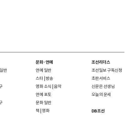
문화·연예
조선리더스
 일반
연예 일반
조선일보 구독신청
스타
|
방송
초판서비스
구
영화 소식
|
음악
신문은 선생님
연예 포토
오늘의 운세
구
문화 일반
책
|
영화
DB조선
음악
|
공연
지면 PDF보기
미술·전시
인물검색