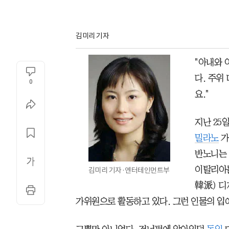
김미리 기자
"아내와
다. 주위
0
요."
지난 25
밀라노
가
반노니는 
이탈리아를
김미리 기자·엔터테인먼트부
韓派) 디
가위원으로 활동하고 있다. 그런 인물의 입