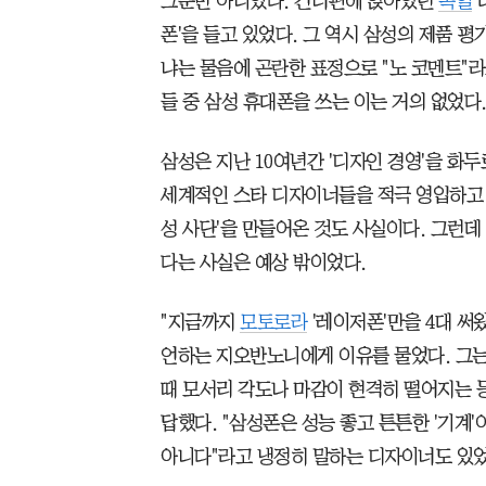
그뿐만 아니었다. 건너편에 앉아있던
독일
대
폰'을 들고 있었다. 그 역시 삼성의 제품 
냐는 물음에 곤란한 표정으로 "노 코멘트"라
들 중 삼성 휴대폰을 쓰는 이는 거의 없었다
삼성은 지난 10여년간 '디자인 경영'을 화
세계적인 스타 디자이너들을 적극 영입하고,
성 사단'을 만들어온 것도 사실이다. 그런
다는 사실은 예상 밖이었다.
"지금까지
모토로라
'레이저폰'만을 4대 써
언하는 지오반노니에게 이유를 물었다. 그
때 모서리 각도나 마감이 현격히 떨어지는 
답했다. "삼성폰은 성능 좋고 튼튼한 '기계'
아니다"라고 냉정히 말하는 디자이너도 있었