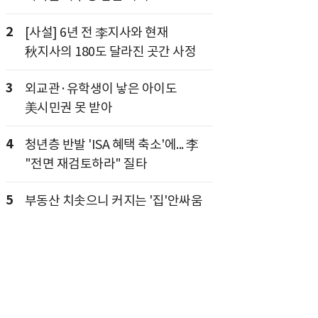
2
[사설] 6년 전 李지사와 현재
秋지사의 180도 달라진 곳간 사정
3
외교관·유학생이 낳은 아이도
美시민권 못 받아
4
청년층 반발 'ISA 혜택 축소'에... 李
"전면 재검토하라" 질타
5
부동산 치솟으니 커지는 '집'안싸움