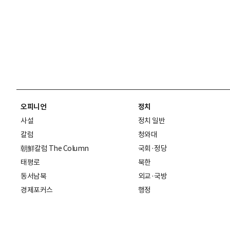
오피니언
정치
사설
정치 일반
칼럼
청와대
朝鮮칼럼 The Column
국회·정당
태평로
북한
동서남북
외교·국방
경제포커스
행정
만물상
에스프레소
국제