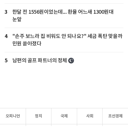
3
한달 전 1556원이었는데... 환율 어느새 1300원대
눈앞
4
"손주 보느라 집 비워도 안 되나요?" 세금 폭탄 맞을까
민원 쏟아졌다
5
남편의 골프 파트너의 정체
오피니언
정치
국제
사회
조선경제