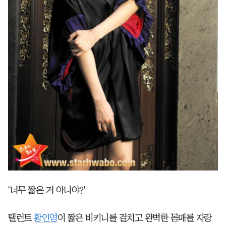
'너무 짧은 거 아니야?'
탤런트
황인영
이 짧은 비키니를 걸치고 완벽한 몸매를 자랑