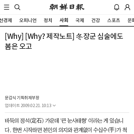
사회
선경제
오피니언
정치
국제
건강
스포츠
문
[Why] [Why? 제작노트] 冬장군 심술에도
봄은 오고
문갑식 기획취재부장
업데이트
2009.02.21. 10:13
바둑의 정석(定石) 가운데 '큰 눈사태형' 이라는 게 있습니
다. 한번 시작하면 본인의 의지와 관계없이 수십수(手)가 척