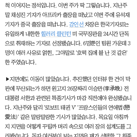
척 이어지는 정석입니다. 이번 주가 딱 그렇습니다. 지난주
말 채성진 기자가 아프리카 출장을 떠났고 이번 주에 유석재
기자가 중국 출장을 떠납니다.
강인선
차장은 한국기자로는
유일하게 내한한
힐러리 클린턴
미 국무장관을 24시간 단독
으로 취재하는 기자로 선정됐습니다. 6명뿐인 팀원 가운데 3
명이 여러 사유로 얽힌, 그야말로 '호떡 집에 불 난 것 같은'
한 주였습니다.
▶지면에도 이동이 많았습니다. 추진했던 인터뷰 한 건이 막
판에 무산되는가 하면 원고지 26장짜리 이승만(李承晩) 전
대통령 서한과 관련된 특종기사가 마감 직전에야 완성됐습니
다. 지난주와 달리 '로보트 태권 V' '프랑스인들의 연애법(戀
愛法)' 같은 말랑말랑한 기사가 많았습니다. 목요일 아침까
지 지면을 어떻게 꾸릴까 머리 속으로 여러 장의 설계도를 그
려봤습니다. 독자 여러분이 보는 지면은 제가 선택한 그 최종