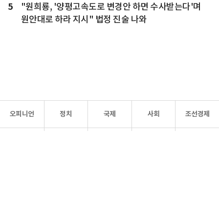
5
"원희룡, '양평고속도로 변경안 하면 수사받는다'며
원안대로 하라 지시" 법정 진술 나와
오피니언
정치
국제
사회
조선경제
문화·
조선
스포츠
건강
조선몰
연예
리더스
조선일보 공식 SNS