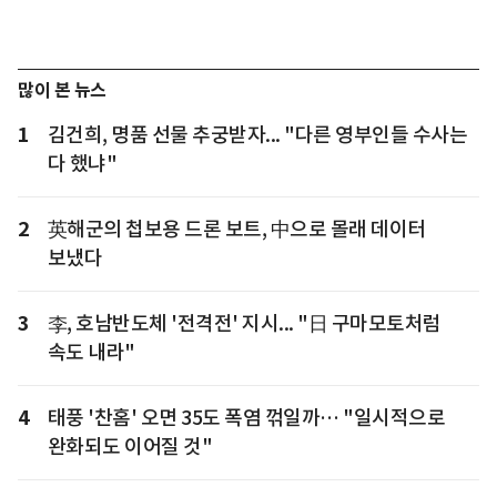
많이 본 뉴스
1
김건희, 명품 선물 추궁받자... "다른 영부인들 수사는
다 했냐"
2
英해군의 첩보용 드론 보트, 中으로 몰래 데이터
보냈다
3
李, 호남반도체 '전격전' 지시... "日 구마모토처럼
속도 내라"
4
태풍 '찬홈' 오면 35도 폭염 꺾일까… "일시적으로
완화되도 이어질 것"