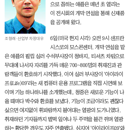
으로 꼽히는 애플은 매년 초 열리는
이 전시회의 개막 연설을 통해 신제품
을 공개해 왔다.
6일(미국 현지 시각) 오전 9시 샌프란
조형래·산업부 차장대우
시스코의 모스콘센터. 개막 연설을 맡
은 애플의 필립 실러 수석부사장이 청바지, 티셔츠 차림으로
무대에 나서자 자리를 가득 메운 700~800명의 취재진과 관
람객들이 환호하기 시작했다. 이어 실러 부사장이 '아이라이
프(iLife)09'라는 새 컴퓨터 운용 프로그램을 직접 시연해 보
이며 기능 하나하나를 소개했는데, 청중은 새로운 기능이 나
올 때마다 박수와 환호를 보냈다. 기능이 조금이라도 괜찮다
싶으면 여지없이 휘파람까지 불어대는 열광의 도가니였다.
취재하던 기자들까지 벌떡 일어나 두 주먹을 불끈 쥐며 열광
하는 황당한 경우도 자주 연출됐다. 심지어 '아이라이프09'와