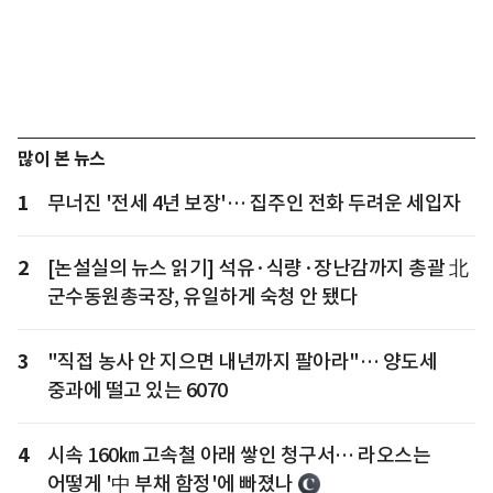
많이 본 뉴스
1
무너진 '전세 4년 보장'… 집주인 전화 두려운 세입자
2
[논설실의 뉴스 읽기] 석유·식량·장난감까지 총괄 北
군수동원총국장, 유일하게 숙청 안 됐다
3
"직접 농사 안 지으면 내년까지 팔아라"… 양도세
중과에 떨고 있는 6070
4
시속 160㎞ 고속철 아래 쌓인 청구서… 라오스는
어떻게 '中 부채 함정'에 빠졌나