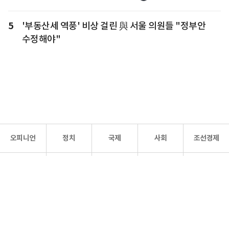
5
'부동산세 역풍' 비상 걸린 與 서울 의원들 "정부안
수정해야"
오피니언
정치
국제
사회
조선경제
문화·
조선
스포츠
건강
조선몰
연예
리더스
조선일보 공식 SNS