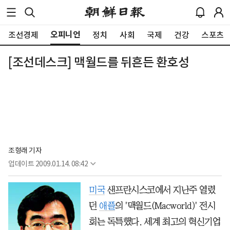
오피니언
조선경제
정치
사회
국제
건강
스포츠
[조선데스크] 맥월드를 뒤흔든 환호성
조형래 기자
업데이트
2009.01.14. 08:42
미국
샌프란시스코에서 지난주 열렸
던
애플
의 '맥월드(Macworld)' 전시
회는 독특했다. 세계 최고의 혁신기업