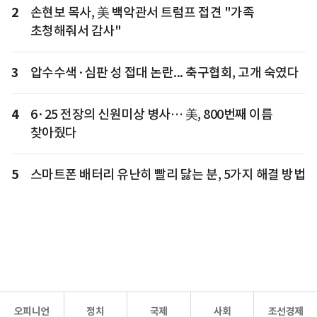
2
손현보 목사, 美 백악관서 트럼프 접견 "가족
초청해줘서 감사"
3
압수수색·심판 성 접대 논란... 축구협회, 고개 숙였다
4
6·25 전장의 신원미상 병사… 美, 800번째 이름
찾아줬다
5
스마트폰 배터리 유난히 빨리 닳는 분, 5가지 해결 방법
오피니언
정치
국제
사회
조선경제