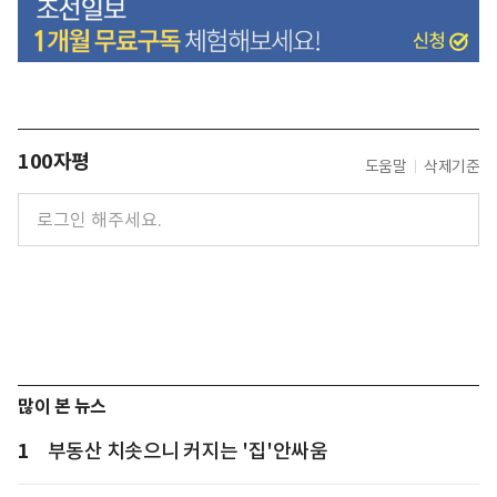
100자평
도움말
삭제기준
많이 본 뉴스
1
부동산 치솟으니 커지는 '집'안싸움