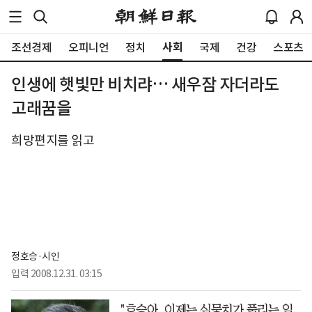
사회
조선경제
오피니언
정치
국제
건강
스포츠
인생에 햇빛만 비치랴… 새우잠 자더라도
고래꿈을
희망편지를 읽고
정호승·시인
입력
2008.12.31. 03:15
"호승아. 이제는 실뭉치가 풀리는 일