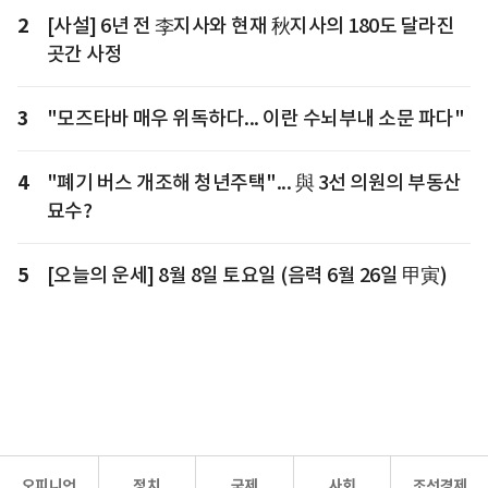
2
[사설] 6년 전 李지사와 현재 秋지사의 180도 달라진
곳간 사정
3
"모즈타바 매우 위독하다... 이란 수뇌부내 소문 파다"
4
"폐기 버스 개조해 청년주택"... 與 3선 의원의 부동산
묘수?
5
[오늘의 운세] 8월 8일 토요일 (음력 6월 26일 甲寅)
오피니언
정치
국제
사회
조선경제