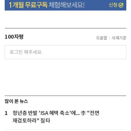
100자평
도움말
삭제기준
많이 본 뉴스
1
청년층 반발 'ISA 혜택 축소'에... 李 "전면
재검토하라" 질타