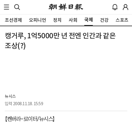
국제
조선경제
오피니언
정치
사회
건강
스포츠
캥거루, 1억5000만 년 전엔 인간과 같은
조상(?)
뉴시스
입력
2008.11.18. 15:59
【캔버라=로이터/뉴시스】