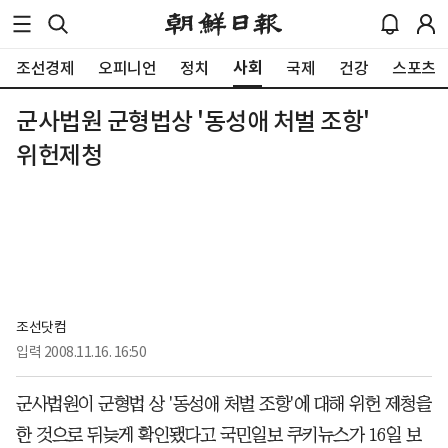
사회
조선경제
오피니언
정치
국제
건강
스포츠
군사법원 군형법상 '동성애 처벌 조항'
위헌제청
조선닷컴
입력
2008.11.16. 16:50
군사법원이 군형법 상 '동성애 처벌 조항'에 대해 위헌 제청을
한 것으로 뒤늦게 확인됐다고 국민일보 쿠키뉴스가 16일 보