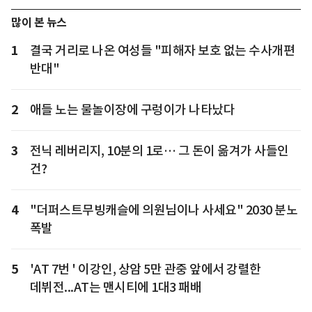
많이 본 뉴스
1
결국 거리로 나온 여성들 "피해자 보호 없는 수사개편
반대"
2
애들 노는 물놀이장에 구렁이가 나타났다
3
전닉 레버리지, 10분의 1로… 그 돈이 옮겨가 사들인
건?
4
"더퍼스트무빙캐슬에 의원님이나 사세요" 2030 분노
폭발
5
'AT 7번 ' 이강인, 상암 5만 관중 앞에서 강렬한
데뷔전...AT는 맨시티에 1대3 패배