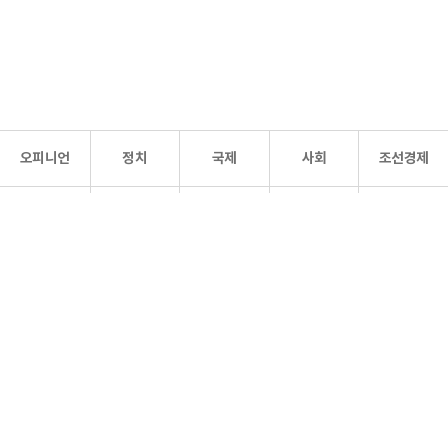
오피니언
정치
국제
사회
조선경제
문화·
조선
스포츠
건강
조선몰
연예
리더스
조선일보 공식 SNS
개인정보처리방침
사이트맵
Copyright 조선일보 All rights reserved. 무단 전재 및 재배포 금지.