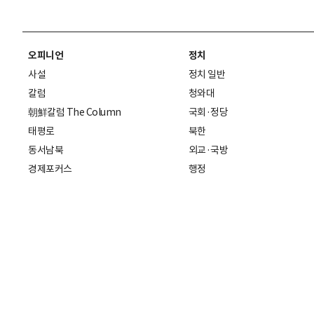
오피니언
정치
사설
정치 일반
칼럼
청와대
朝鮮칼럼 The Column
국회·정당
태평로
북한
동서남북
외교·국방
경제포커스
행정
만물상
에스프레소
국제
데스크에서
국제 일반
기자의 시각
미국
특파원 칼럼
중국
|
일본
기자수첩
아시아
팔면봉
유럽