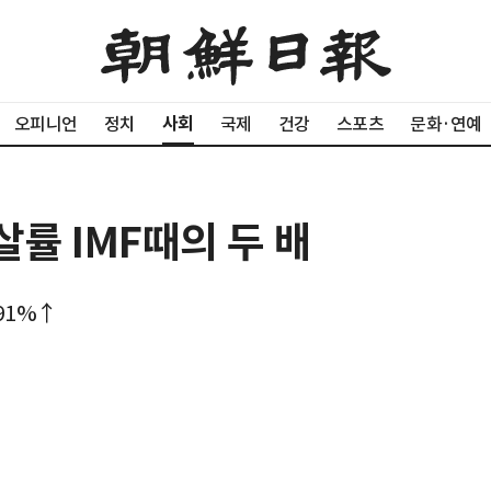
사회
오피니언
정치
국제
건강
스포츠
문화·연예
살률 IMF때의 두 배
 91%↑