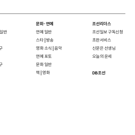
문화·연예
조선리더스
 일반
연예 일반
조선일보 구독신청
스타
|
방송
초판서비스
구
영화 소식
|
음악
신문은 선생님
연예 포토
오늘의 운세
구
문화 일반
책
|
영화
DB조선
음악
|
공연
지면 PDF보기
미술·전시
인물검색
포토
종교·학술
사진검색
방송·미디어
뉴스 라이브러리
건축·디자인
뉴스Q
패션·뷰티
뉴스레터
여행
|
음식·맛집