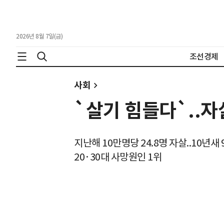
2026년 8월 7일(금)
조선경제
사회
`살기 힘들다`..자
지난해 10만명당 24.8명 자살..10년새
20·30대 사망원인 1위