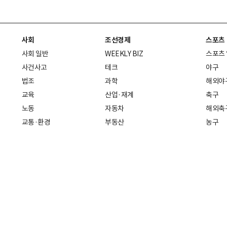
사회
조선경제
스포츠
사회 일반
WEEKLY BIZ
스포츠
사건사고
테크
야구
법조
과학
해외야
교육
산업·재계
축구
노동
자동차
해외축
교통·환경
부동산
농구
복지·의료
생활경제
배구
취업
중기·벤처
골프
피플
스타트업 취중잡담
스포츠
부음·인사
경제 일반
아무튼, 주말
머니
건강
전국
증권·금융
조선몰
국제경제