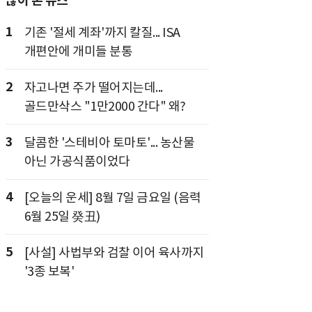
많이 본 뉴스
1
기존 '절세 계좌'까지 칼질... ISA
개편안에 개미들 분통
2
자고나면 주가 떨어지는데...
골드만삭스 "1만2000 간다" 왜?
3
달콤한 '스테비아 토마토'... 농산물
아닌 가공식품이었다
4
[오늘의 운세] 8월 7일 금요일 (음력
6월 25일 癸丑)
5
[사설] 사법부와 검찰 이어 육사까지
'3종 보복'