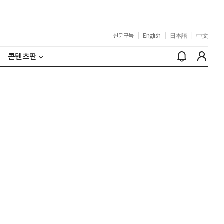
신문구독
|
English
|
日本語
|
中文
콘텐츠판