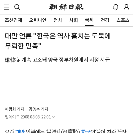
국제
조선경제
오피니언
정치
사회
건강
스포츠
대만 언론 "한국은 역사 훔치는 도둑에
무뢰한 민족"
嫌韓症 계속 고조돼 양국 정부차원에서 시정 시급
이광회 기자
강영수 기자
업데이트
2008.08.08. 22:01
요즘
대만
언론에는 '몰염치(沒廉恥)
한국
인'들이 자주 등장