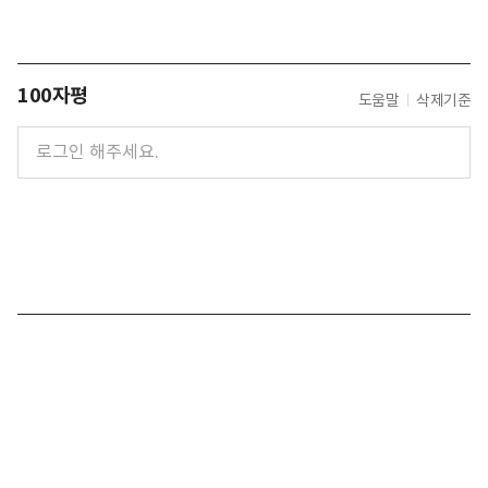
100자평
도움말
삭제기준