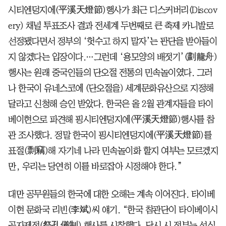
시티엔덩지에(平溪天燈節)행사가 최근 디스커버리(Discov
ery) 채널 투표조사 결과 전세계 두번째로 큰 축제 카니발로
선정됐다면서 정부의 ‘헛수고 하지 말자’는 판단을 받아들이
지 않겠다는 입장이다.…그런데 ‘용모양의 배젓기’(劃龍舟)
행사는 원래 중국인들의 단오절 전통의 민속놀이였다. 그러
나 한국이 유네스코에 (단오절을) 세계문화유산으로 지정해
달라고 신청해 승인 받았다. 한국은 올 2월 관계자들을 타이
베이현으로 파견해 핑시티엔덩지에(平溪天燈節)행사를 참
관 조사했다. 정말 한국이 핑시티엔덩지에(平溪天燈節)를
표절(剽竊)해 자기네 나라 민속놀이화 할지 여부는 모르겠지
만, 우리는 당연히 이를 바로잡아 시정해야 한다.”
대만 공무원들의 한국에 대한 오해는 계속 이어진다. 타이베
이현 문화국 리빈(李斌)씨 얘기. “한국 참관단이 타이베이시
공자제전(祭孔儀制) 행사를 시찰했다. 당시 시 정부는 성심