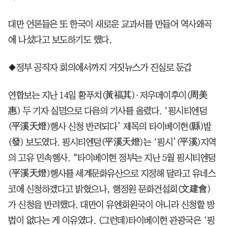
대만 언론들은 또 한국이 새로운 교과서를 만들어 역사왜곡
에 나섰다고 보도하기도 했다.
◆정부 공직자 회의에서까지 거짓뉴스가 진실로 둔갑
연합보는 지난 14일 황푸치(黃福其)·저우메이후이(周美
惠) 두 기자 실명으로 다음의 기사를 올렸다. ‘핑시티엔덩
(平溪天燈)행사 신청 반려되다’ 제목의 타이베이현(縣)발
(發) 보도였다. 핑시티엔덩(平溪天燈)는 ‘핑시’(平溪)지역
의 고유 민속행사. “타이베이현 정부는 지난 5월 핑시티엔덩
(平溪天燈)행사를 세계문화유산으로 지정해 달라고 유네스
코에 신청하겠다고 밝혔으나, 행정원 문화건설회(文建會)
가 신청을 반려했다. 대만이 유엔회원국이 아니라 신청할 방
법이 없다는 게 이유였다. (그런데)타이베이현 관광국은 ‘핑