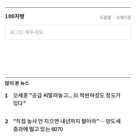
100자평
도움말
삭제기준
많이 본 뉴스
1
오세훈 "공급 씨말려놓고... 與 적반하장도 정도가
있다"
2
"직접 농사 안 지으면 내년까지 팔아라"… 양도세
중과에 떨고 있는 6070