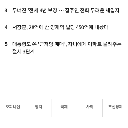
3
무너진 '전세 4년 보장'… 집주인 전화 두려운 세입자
4
서장훈, 28억에 산 양재역 빌딩 450억에 내놨다
5
대통령도 쓴 '근저당 매매', 자녀에게 아파트 물려주는
절세 3단계
오피니언
정치
국제
사회
조선경제
문화·
조선
스포츠
건강
조선몰
연예
리더스