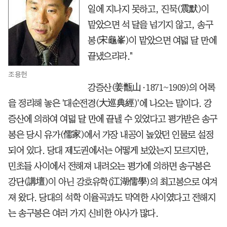
일에 지나지 못하고, 진묵(震默)이
맡았으면 석 달을 넘기지 않고, 송구
봉(宋龜峯)이 맡았으면 여덟 달 만에
끝냈으리라."
조용헌
강증산(姜甑山·1871~1909)의 어록
을 정리해 놓은 '대순전경(大巡典經)'에 나오는 말이다. 강
증산에 의하여 여덟 달 만에 끝낼 수 있었다고 평가받은 송구
봉은 당시 유가(儒家)에서 가장 내공이 높았던 인물로 설정
되어 있다. 당대 제도권에서는 어떻게 보았는지 모르지만,
민초들 사이에서 전해져 내려오는 평가에 의하면 송구봉은
강단(講壇)이 아닌 강호유학(江湖儒學)의 최고봉으로 여겨
져 왔다. 당대의 석학 이율곡과도 막역한 사이였다고 전해지
는 송구봉은 여러 가지 신비한 야사가 많다.