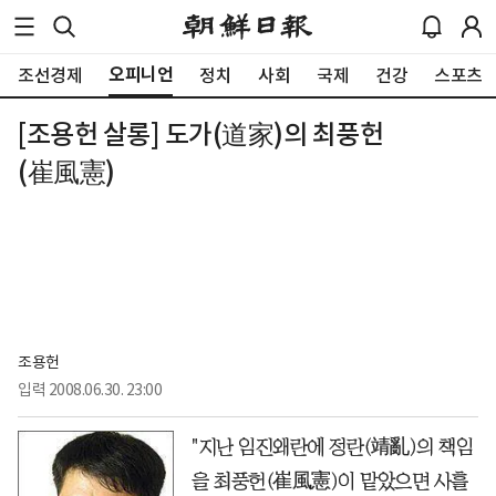
오피니언
조선경제
정치
사회
국제
건강
스포츠
[조용헌 살롱] 도가(道家)의 최풍헌
(崔風憲)
조용헌
입력
2008.06.30. 23:00
"지난 임진왜란에 정란(靖亂)의 책임
을 최풍헌(崔風憲)이 맡았으면 사흘