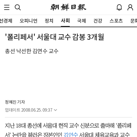
사회
선경제
오피니언
정치
국제
건강
스포츠
문
'폴리페서' 서울대 교수 감봉 3개월
총선 낙선한 김연수 교수
정혜진 기자
업데이트
2008.06.25. 09:37
지난 18대 총선에 서울대 현직 교수 신분으로 출마해 '폴리페
서' 논란을 불러온 장본인인
김연수
서울대 체육교육과 교수