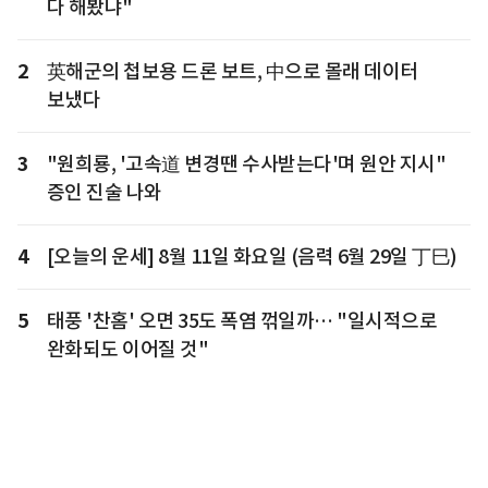
다 해봤냐"
2
英해군의 첩보용 드론 보트, 中으로 몰래 데이터
보냈다
3
"원희룡, '고속道 변경땐 수사받는다'며 원안 지시"
증인 진술 나와
4
[오늘의 운세] 8월 11일 화요일 (음력 6월 29일 丁巳)
5
태풍 '찬홈' 오면 35도 폭염 꺾일까… "일시적으로
완화되도 이어질 것"