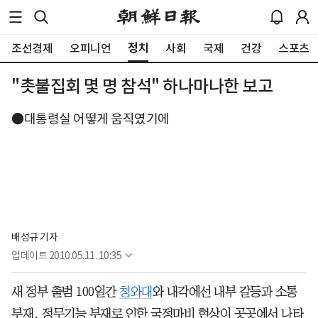
정치
조선경제
오피니언
사회
국제
건강
스포츠
"촛불집회 몇 명 참석" 하나마나한 보고
●대통령실 어떻게 움직였기에
배성규 기자
업데이트
2010.05.11. 10:35
새 정부 출범 100일간
청와대
와 내각에선 내부 갈등과 소통
부재, 정무기능 부재로 인한 국정마비 현상이 곳곳에서 나타