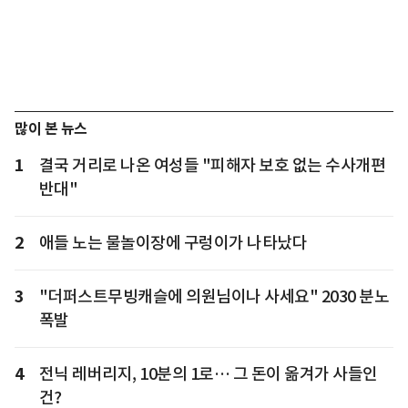
많이 본 뉴스
1
결국 거리로 나온 여성들 "피해자 보호 없는 수사개편
반대"
2
애들 노는 물놀이장에 구렁이가 나타났다
3
"더퍼스트무빙캐슬에 의원님이나 사세요" 2030 분노
폭발
4
전닉 레버리지, 10분의 1로… 그 돈이 옮겨가 사들인
건?