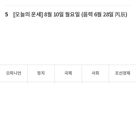
5
[오늘의 운세] 8월 10일 월요일 (음력 6월 28일 丙辰)
오피니언
정치
국제
사회
조선경제
문화·
조선
스포츠
건강
조선몰
연예
리더스
조선일보 공식 SNS