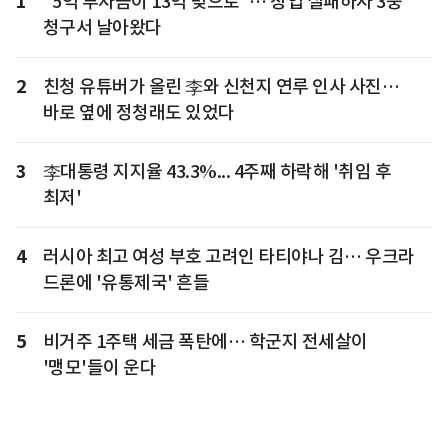
1
"5억 투자금이 13억 빚으로"… 창업 실패하자 3중
청구서 날아왔다
2
친청 유튜버가 올린 李와 신천지 연루 인사 사진…
바로 옆에 정청래도 있었다
3
李대통령 지지율 43.3%... 4주째 하락해 '취임 후
최저'
4
러시아 최고 여성 부호 고려인 타티야나 김… 우크라
드론에 '유통제국' 흔들
5
비거주 1주택 세금 폭탄에… 학군지 전세살이
'맹모'들이 운다