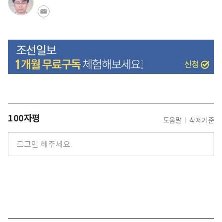
100자평
도움말
삭제기준