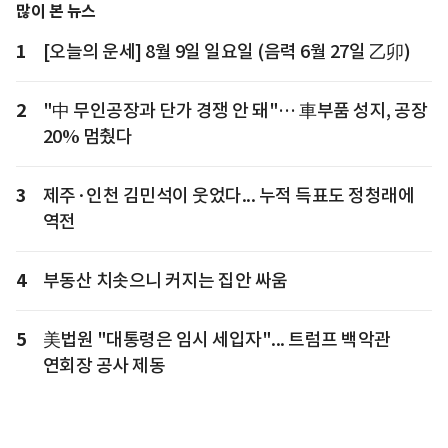
많이 본 뉴스
1
[오늘의 운세] 8월 9일 일요일 (음력 6월 27일 乙卯)
2
"中 무인공장과 단가 경쟁 안 돼"… 車부품 성지, 공장
20% 멈췄다
3
제주·인천 김민석이 웃었다... 누적 득표도 정청래에
역전
4
부동산 치솟으니 커지는 집안 싸움
5
美법원 "대통령은 임시 세입자"... 트럼프 백악관
연회장 공사 제동