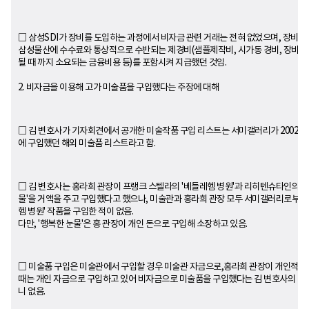
□ 삼성SDI가 장비를 도입하는 과정에서 비자금 관련 거래는 전혀 없었으며, 장비를
삼성물산에 수수료와 통상적으로 수반되는 제경비(샘플제작비, 시가동 경비, 장비 
될 때 까지 소요되는 금융비용 등)를 포함시켜 지급했던 것임.
2. 비자금을 이용해 고가 미술품을 구입했다는 주장에 대해
□ 김 변호사가 기자회견에서 공개한 미술작품 구입 리스트는 서미갤러리가 2002년∼
에 구입했던 해외 미술품 리스트라고 함.
□ 김 변호사는 홍라희 관장이 프랭크 스텔라의 '베들레헴 병원'과 리히텐슈타인의 '
물'을 거액을 주고 구입했다고 했으나, 미술관과 홍라희 관장 모두 서미갤러리로부터
헴 병원' 작품을 구입한 적이 없음.
다만, '행복한 눈물'은 홍 관장이 개인 돈으로 구입해 소장하고 있음.
□ 미술품 구입은 미술관에서 구입할 경우 미술관 자금으로,홍라희 관장이 개인적으
때는 개인 자금으로 구입하고 있어 비자금으로 미술품을 구입했다는 김 변호사의 주
니 없음.