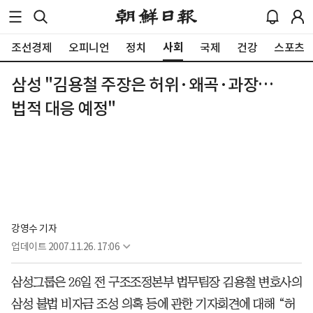
사회
조선경제
오피니언
정치
국제
건강
스포츠
삼성 "김용철 주장은 허위·왜곡·과장…
법적 대응 예정"
강영수 기자
업데이트
2007.11.26. 17:06
삼성그룹은 26일 전 구조조정본부 법무팀장 김용철 변호사의
삼성 불법 비자금 조성 의혹 등에 관한 기자회견에 대해 “허