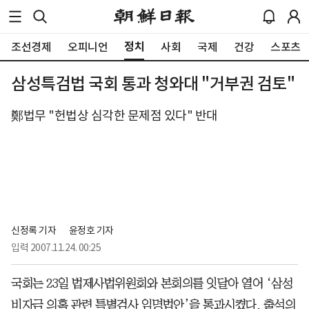
정치
조선경제
오피니언
사회
국제
건강
스포츠
삼성특검법 국회 통과 청와대 "거부권 검토"
鄭법무 "헌법상 심각한 문제점 있다" 반대
신정록 기자 
윤정호 기자
입력
2007.11.24. 00:25
국회는 23일 법제사법위원회와 본회의를 잇달아 열어 ‘삼성
비자금 의혹 관련 특별검사 임명법안’을 통과시켰다. 출석의