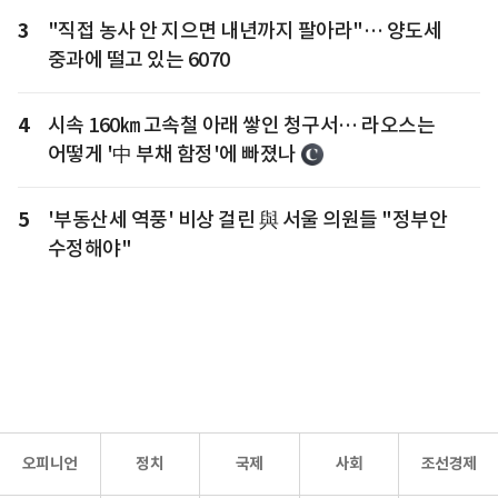
3
"직접 농사 안 지으면 내년까지 팔아라"… 양도세
중과에 떨고 있는 6070
4
시속 160㎞ 고속철 아래 쌓인 청구서… 라오스는
어떻게 '中 부채 함정'에 빠졌나
5
'부동산세 역풍' 비상 걸린 與 서울 의원들 "정부안
수정해야"
오피니언
정치
국제
사회
조선경제