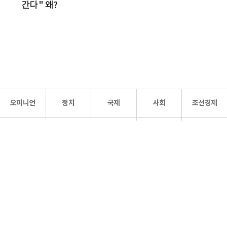
간다" 왜?
오피니언
정치
국제
사회
조선경제
문화·
조선
스포츠
건강
조선몰
연예
리더스
조선일보 공식 SNS
개인정보처리방침
사이트맵