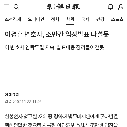
사회
조선경제
오피니언
정치
국제
건강
스포츠
이경훈 변호사, 조만간 입장발표 나설듯
이 변호사 연락두절 지속..발표내용 정리들어간듯
이데일리
입력
2007.11.22. 11:46
삼성전자 법무실 재직 중 청와대 법무비서관에게 돈다발을
택배전달한 것으로 지목된 이경훈 변호사가 조만한 입장을