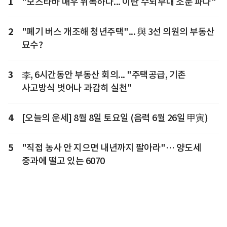
1
"모즈타바 매우 위독하다... 이란 수뇌부내 소문 파다"
2
"폐기 버스 개조해 청년주택"... 與 3선 의원의 부동산
묘수?
3
李, 6시간동안 부동산 회의... "주택공급, 기존
사고방식 벗어나 과감히 실천"
4
[오늘의 운세] 8월 8일 토요일 (음력 6월 26일 甲寅)
5
"직접 농사 안 지으면 내년까지 팔아라"… 양도세
중과에 떨고 있는 6070