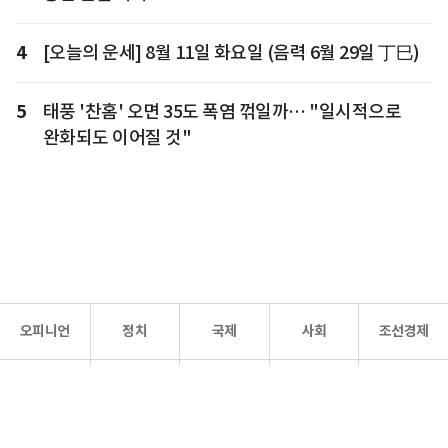
4
[오늘의 운세] 8월 11일 화요일 (음력 6월 29일 丁巳)
5
태풍 '찬홈' 오면 35도 폭염 꺾일까… "일시적으로
완화되도 이어질 것"
오피니언
정치
국제
사회
조선경제
문화·
조선
스포츠
건강
조선몰
연예
리더스