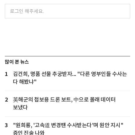
많이 본 뉴스
1
김건희, 명품 선물 추궁받자... "다른 영부인들 수사는
다 해봤냐"
2
英해군의 첩보용 드론 보트, 中으로 몰래 데이터
보냈다
3
"원희룡, '고속道 변경땐 수사받는다'며 원안 지시"
증인 진술 나와