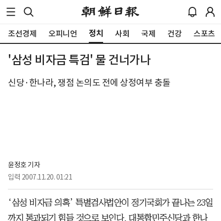
정치
조선경제
오피니언
사회
국제
건강
스포츠
'삼성 비자금 특검' 물 건너가나
신당·한나라, 쟁점 논의도 전에 상정여부 충돌
윤정호 기자
입력
2007.11.20. 01:21
‘삼성 비자금 의혹’ 특별검사법안이 정기국회가 끝나는 23일
까지 통과되기 힘들 것으로 보인다. 대통합민주신당과 한나