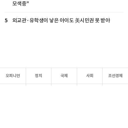
모색중"
5
외교관·유학생이 낳은 아이도 美시민권 못 받아
오피니언
정치
국제
사회
조선경제
문화·
조선
스포츠
건강
조선몰
연예
리더스
조선일보 공식 SNS