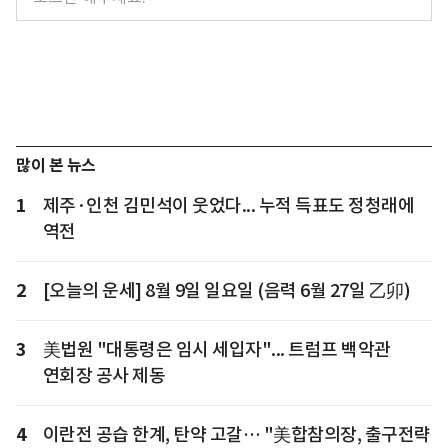
많이 본 뉴스
1
제주·인천 김민석이 웃었다... 누적 득표도 정청래에
역전
2
[오늘의 운세] 8월 9일 일요일 (음력 6월 27일 乙卯)
3
美법원 "대통령은 임시 세입자"... 트럼프 백악관
연회장 공사 제동
4
이란전 공습 한계, 탄약 고갈… "美합참의장, 출구전략