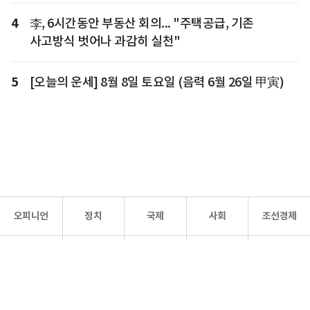
4
李, 6시간동안 부동산 회의... "주택공급, 기존
사고방식 벗어나 과감히 실천"
5
[오늘의 운세] 8월 8일 토요일 (음력 6월 26일 甲寅)
오피니언
정치
국제
사회
조선경제
문화·
조선
스포츠
건강
조선몰
연예
리더스
조선일보 공식 SNS