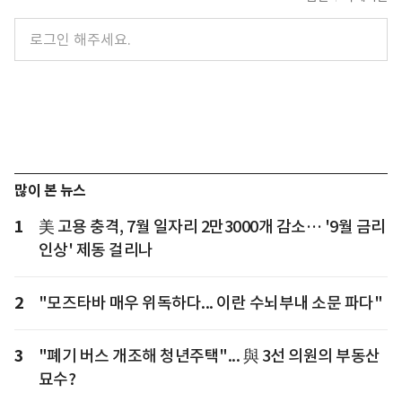
많이 본 뉴스
1
美 고용 충격, 7월 일자리 2만3000개 감소… '9월 금리
인상' 제동 걸리나
2
"모즈타바 매우 위독하다... 이란 수뇌부내 소문 파다"
3
"폐기 버스 개조해 청년주택"... 與 3선 의원의 부동산
묘수?