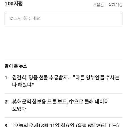
100자평
도움말
삭제기준
많이 본 뉴스
1
김건희, 명품 선물 추궁받자... "다른 영부인들 수사는
다 해봤냐"
2
英해군의 첩보용 드론 보트, 中으로 몰래 데이터
보냈다
3
[오늘의 운세] 8월 11일 화요일 (음력 6월 29일 丁巳)