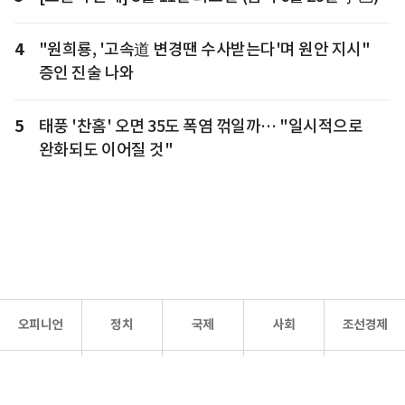
4
"원희룡, '고속道 변경땐 수사받는다'며 원안 지시"
증인 진술 나와
5
태풍 '찬홈' 오면 35도 폭염 꺾일까… "일시적으로
완화되도 이어질 것"
오피니언
정치
국제
사회
조선경제
문화·
조선
스포츠
건강
조선몰
연예
리더스