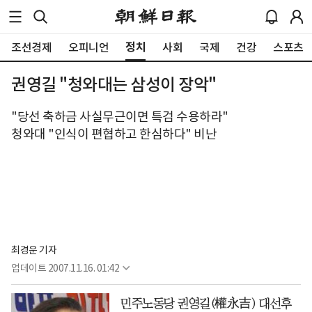
정치
조선경제
오피니언
사회
국제
건강
스포츠
권영길 "청와대는 삼성이 장악"
"당선 축하금 사실무근이면 특검 수용하라"
청와대 "인식이 편협하고 한심하다" 비난
최경운 기자
업데이트
2007.11.16. 01:42
민주노동당 권영길(權永吉) 대선후