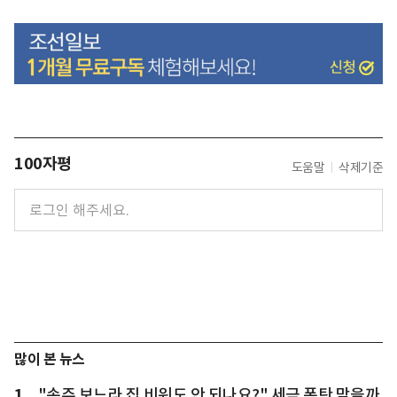
100자평
도움말
삭제기준
많이 본 뉴스
1
"손주 보느라 집 비워도 안 되나요?" 세금 폭탄 맞을까