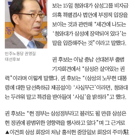
보는 15일 청와대가 삼성그룹 비자금
의혹 특별검사 법안에 부정적 입장을
보이는 것과 관련해 “세간에 나도는
‘청와대가 삼성에 장악되어 있다’는
말을 입증해주는 것”이라고 말했다.
민주노동당 권영길
대선후보
권 후보는 이날 충남 선대본부 출범
기자회견에서 “삼성은 살아있는 권
력”이라며 이렇게 말했다. 권 후보는 “(삼성의 노무현 대통
령에 대한 당선축하금 제공설이) ‘사실무근’이라면, 청와대
는 두려워 말고 특검을 받아들여 ‘사실’을 밝히라”고 했다.
권 후보는 “현 정부는 삼성정부라고 불러도 될 만큼 삼성은
현 정권에 광범위한 영향력을 행사하고 있다”며 그 근거로
▲이건희 삼성 회장의 처남 홍석현 중앙일보 회장의 주미(駐