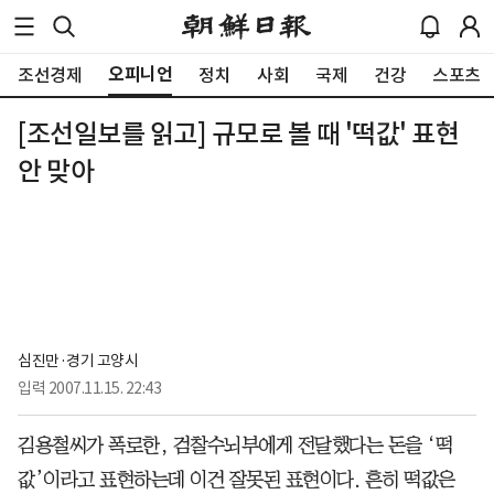
오피니언
조선경제
정치
사회
국제
건강
스포츠
[조선일보를 읽고] 규모로 볼 때 '떡값' 표현
안 맞아
심진만·경기 고양시
입력
2007.11.15. 22:43
김용철씨가 폭로한, 검찰수뇌부에게 전달했다는 돈을 ‘떡
값’이라고 표현하는데 이건 잘못된 표현이다. 흔히 떡값은