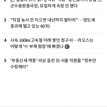
군수동원총국장, 유일하게 숙청 안 됐다
3
"직접 농사 안 지으면 내년까지 팔아라"… 양도세
중과에 떨고 있는 6070
4
시속 160㎞ 고속철 아래 쌓인 청구서… 라오스는
어떻게 '中 부채 함정'에 빠졌나
5
'부동산세 역풍' 비상 걸린 與 서울 의원들 "정부안
수정해야"