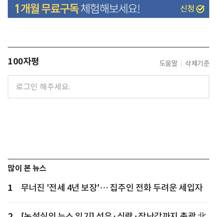
100자평
도움말
삭제기준
많이 본 뉴스
1
무너진 '전세 4년 보장'… 집주인 전화 두려운 세입자
2
[논설실의 뉴스 읽기] 석유·식량·장난감까지 총괄 北