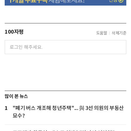
100자평
도움말
삭제기준
많이 본 뉴스
1
"폐기 버스 개조해 청년주택"... 與 3선 의원의 부동산
묘수?