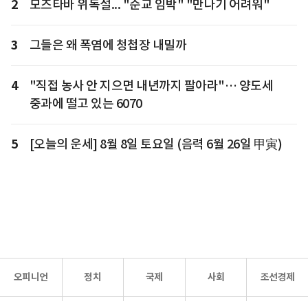
2
모즈타바 위독설... "순교 임박" "만나기 어려워"
3
그들은 왜 폭염에 청첩장 내밀까
4
"직접 농사 안 지으면 내년까지 팔아라"… 양도세
중과에 떨고 있는 6070
5
[오늘의 운세] 8월 8일 토요일 (음력 6월 26일 甲寅)
오피니언
정치
국제
사회
조선경제