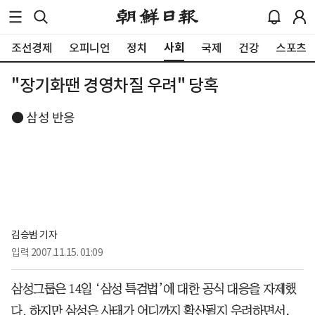
사회
조선경제
오피니언
정치
국제
건강
스포츠
"장기화땐 경영차질 우려" 당혹
● 삼성 반응
김승범 기자
입력
2007.11.15. 01:09
삼성그룹은 14일 ‘삼성 특검법’에 대한 공식 대응을 자제했
다. 하지만 삼성은 사태가 어디까지 확산될지 우려하면서,