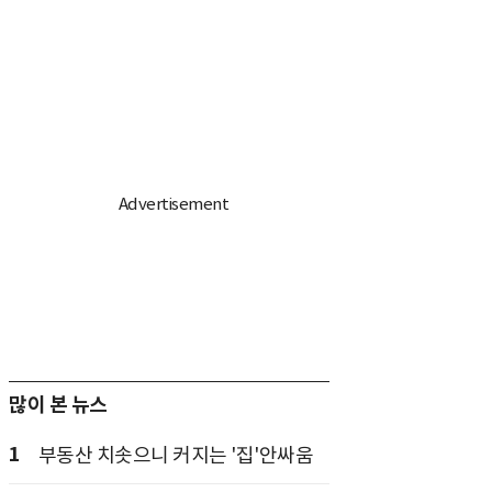
많이 본 뉴스
1
부동산 치솟으니 커지는 '집'안싸움