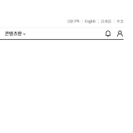
신문구독
|
English
|
日本語
|
中文
콘텐츠판