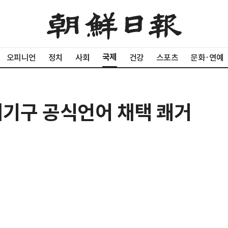
국제
오피니언
정치
사회
건강
스포츠
문화·연예
제기구 공식언어 채택 쾌거