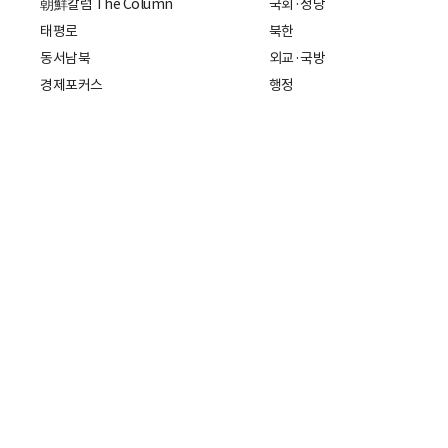
朝鮮칼럼 The Column
국회·정당
태평로
북한
동서남북
외교·국방
경제포커스
행정
만물상
에스프레소
국제
데스크에서
국제 일반
기자의 시각
미국
특파원 칼럼
중국
|
일본
기자수첩
아시아
팔면봉
유럽
ESSAY
중동·아프리카·중남미
전문가 칼럼
해외토픽
주소: 서울특별시 중구 세종대로21
개인정보처리방침
청소년보호정