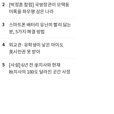
2
[박정훈 칼럼] 국방장관이 모택동
어록을 좌우명 삼은 나라
3
스마트폰 배터리 유난히 빨리 닳는
분, 5가지 해결 방법
4
외교관·유학생이 낳은 아이도
美시민권 못 받아
5
[사설] 6년 전 李지사와 현재
秋지사의 180도 달라진 곳간 사정