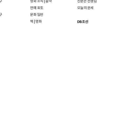
구
영화 소식
|
음악
신문은 선생님
연예 포토
오늘의 운세
구
문화 일반
책
|
영화
DB조선
음악
|
공연
지면 PDF보기
미술·전시
인물검색
포토
종교·학술
사진검색
방송·미디어
뉴스 라이브러리
건축·디자인
뉴스Q
패션·뷰티
뉴스레터
여행
|
음식·맛집
리빙
26일
발행인·편집인: 홍준호
및 재배포 금지.