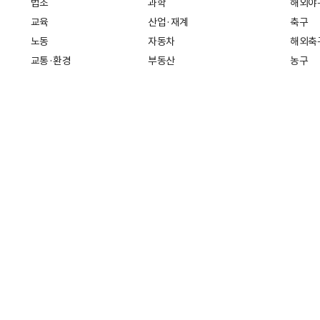
법조
과학
해외야
교육
산업·재계
축구
노동
자동차
해외축
교통·환경
부동산
농구
복지·의료
생활경제
배구
취업
중기·벤처
골프
피플
스타트업 취중잡담
스포츠
부음·인사
경제 일반
아무튼, 주말
머니
건강
전국
증권·금융
조선몰
국제경제
재테크
길 30
인터넷신문등록번호: 서울 아 01718
등록(발행)일자: 2011년 07월 
책(책임자: 나민수)
Copyright 조선일보 All rights reserved. 무단 전재 