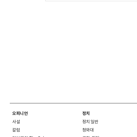
오피니언
정치
사설
정치 일반
칼럼
청와대