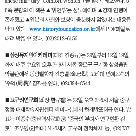
anese mili- tary "Comfort Women")'을 발간, 배포한다. 5
8쪽 분량의 이 책은 ▲'위안부'는 성노예이며 ▲강제 연행이
존재했고 ▲일본의 사죄와 보상이 충분하지 않았다는 내용을
담고 있다.
www.historyfoundation.or.kr
에서 PDF파일로
내려 받을 수 있다. (02)2012-6156
■
삼성뮤지엄아카데미
(대표 김종규)는 29일부터 12월 19일
까지 매주 수요일 오후 7~9시 서울 종로구 구기동 삼성출판
박물관에서 동양철학자 김충렬(金忠烈) 고려대 명예교수의
'주역(周易)' 강좌를 연다. (02)394-6544
■
고구려연구회
(회장 한규철)는 22일 오후 2~6시 서울 중구
정동 배재학술지원센터 세미나실에서 하계발표회를 연다. 발
표는 이종수(충남역사문화원) '중국의 부여사 연구현황 검
토', 조우영(인하대) '4~5세기 고구려 정치체제' 등. (02)337