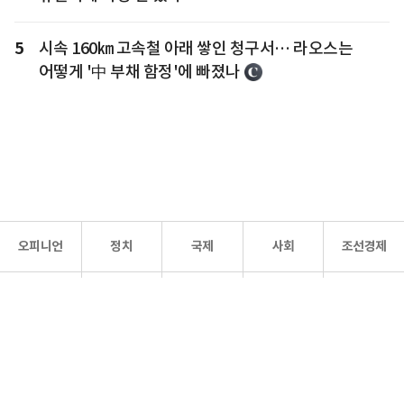
5
시속 160㎞ 고속철 아래 쌓인 청구서… 라오스는
어떻게 '中 부채 함정'에 빠졌나
오피니언
정치
국제
사회
조선경제
문화·
조선
스포츠
건강
조선몰
연예
리더스
조선일보 공식 SNS