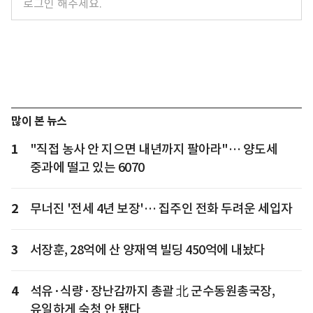
많이 본 뉴스
1
"직접 농사 안 지으면 내년까지 팔아라"… 양도세
중과에 떨고 있는 6070
2
무너진 '전세 4년 보장'… 집주인 전화 두려운 세입자
3
서장훈, 28억에 산 양재역 빌딩 450억에 내놨다
4
석유·식량·장난감까지 총괄 北 군수동원총국장,
유일하게 숙청 안 됐다