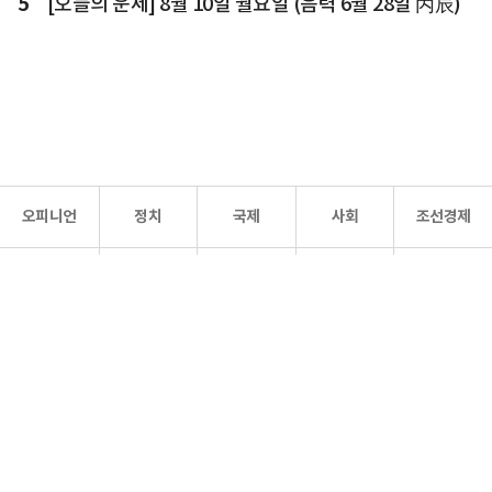
5
[오늘의 운세] 8월 10일 월요일 (음력 6월 28일 丙辰)
오피니언
정치
국제
사회
조선경제
문화·
조선
스포츠
건강
조선몰
연예
리더스
조선일보 공식 SNS
개인정보처리방침
사이트맵