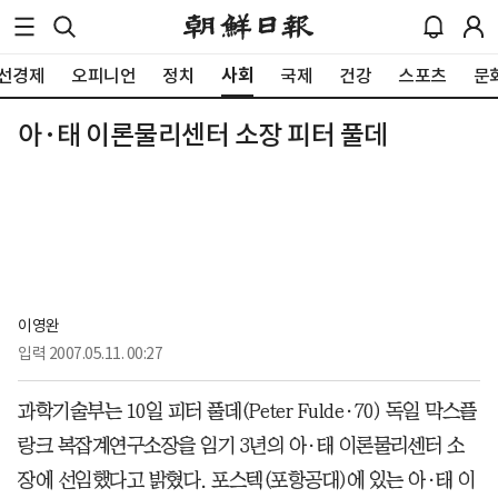
사회
선경제
오피니언
정치
국제
건강
스포츠
문
아·태 이론물리센터 소장 피터 풀데
이영완
입력
2007.05.11. 00:27
과학기술부는 10일 피터 풀데(Peter Fulde·70) 독일 막스플
랑크 복잡계연구소장을 임기 3년의 아·태 이론물리센터 소
장에 선임했다고 밝혔다. 포스텍(포항공대)에 있는 아·태 이