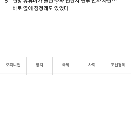
5
친청 유튜버가 올린 李와 신천지 연루 인사 사진…
바로 옆에 정청래도 있었다
오피니언
정치
국제
사회
조선경제
문화·
조선
스포츠
건강
조선몰
연예
리더스
조선일보 공식 SNS
개인정보처리방침
사이트맵