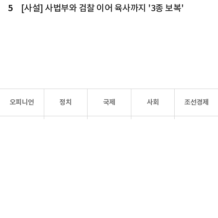
5
[사설] 사법부와 검찰 이어 육사까지 '3종 보복'
오피니언
정치
국제
사회
조선경제
문화·
조선
스포츠
건강
조선몰
연예
리더스
조선일보 공식 SNS
개인정보처리방침
사이트맵