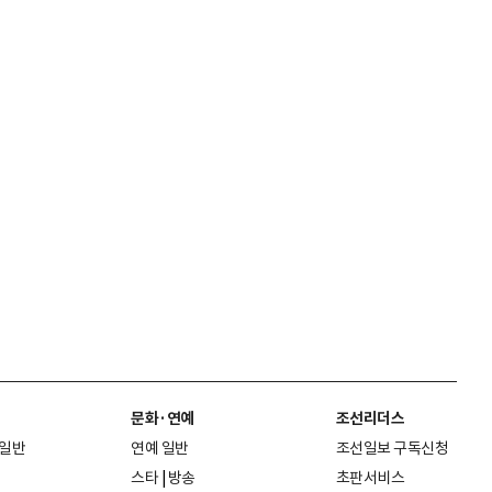
문화·연예
조선리더스
 일반
연예 일반
조선일보 구독신청
스타
|
방송
초판서비스