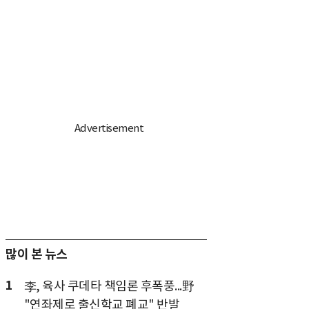
많이 본 뉴스
1
李, 육사 쿠데타 책임론 후폭풍...野
"연좌제로 출신학교 폐교" 반발