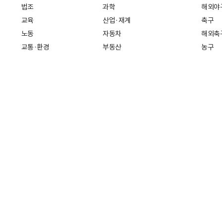
법조
과학
해외야
교육
산업·재계
축구
노동
자동차
해외축
교통·환경
부동산
농구
복지·의료
생활경제
배구
취업
중기·벤처
골프
피플
스타트업 취중잡담
스포츠
부음·인사
경제 일반
아무튼, 주말
머니
건강
전국
증권·금융
조선몰
국제경제
재테크
길 30
인터넷신문등록번호: 서울 아 01718
등록(발행)일자: 2011년 07월 
책(책임자: 나민수)
Copyright 조선일보 All rights reserved. 무단 전재 