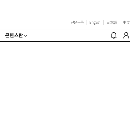
신문구독
|
English
|
日本語
|
中文
콘텐츠판