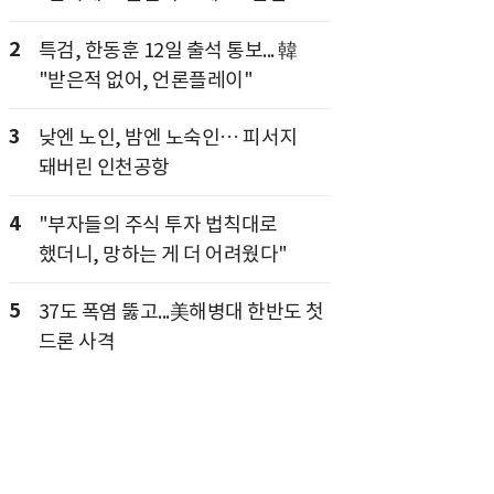
2
특검, 한동훈 12일 출석 통보... 韓
"받은적 없어, 언론플레이"
3
낮엔 노인, 밤엔 노숙인… 피서지
돼버린 인천공항
4
"부자들의 주식 투자 법칙대로
했더니, 망하는 게 더 어려웠다"
5
37도 폭염 뚫고...美해병대 한반도 첫
드론 사격