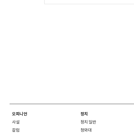
오피니언
정치
사설
정치 일반
칼럼
청와대