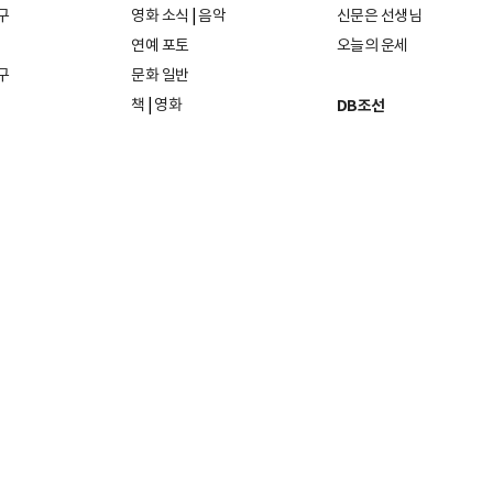
구
영화 소식
|
음악
신문은 선생님
연예 포토
오늘의 운세
구
문화 일반
책
|
영화
DB조선
음악
|
공연
지면 PDF보기
미술·전시
인물검색
포토
종교·학술
사진검색
방송·미디어
뉴스 라이브러리
건축·디자인
뉴스Q
패션·뷰티
뉴스레터
여행
|
음식·맛집
리빙
26일
발행인·편집인: 홍준호
및 재배포 금지.