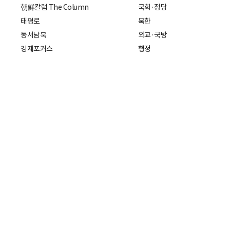
朝鮮칼럼 The Column
국회·정당
태평로
북한
동서남북
외교·국방
경제포커스
행정
만물상
에스프레소
국제
데스크에서
국제 일반
기자의 시각
미국
특파원 칼럼
중국
|
일본
기자수첩
아시아
팔면봉
유럽
ESSAY
중동·아프리카·중남미
전문가 칼럼
해외토픽
주소: 서울특별시 중구 세종대로21
개인정보처리방침
청소년보호정