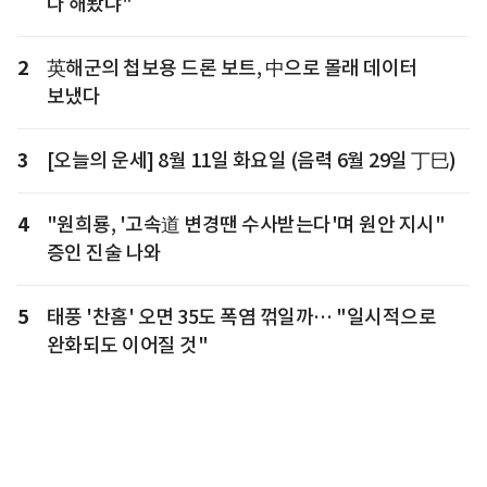
다 해봤냐"
2
英해군의 첩보용 드론 보트, 中으로 몰래 데이터
보냈다
3
[오늘의 운세] 8월 11일 화요일 (음력 6월 29일 丁巳)
4
"원희룡, '고속道 변경땐 수사받는다'며 원안 지시"
증인 진술 나와
5
태풍 '찬홈' 오면 35도 폭염 꺾일까… "일시적으로
완화되도 이어질 것"