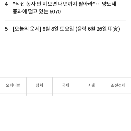
4
"직접 농사 안 지으면 내년까지 팔아라"… 양도세
중과에 떨고 있는 6070
5
[오늘의 운세] 8월 8일 토요일 (음력 6월 26일 甲寅)
오피니언
정치
국제
사회
조선경제
문화·
조선
스포츠
건강
조선몰
연예
리더스
조선일보 공식 SNS