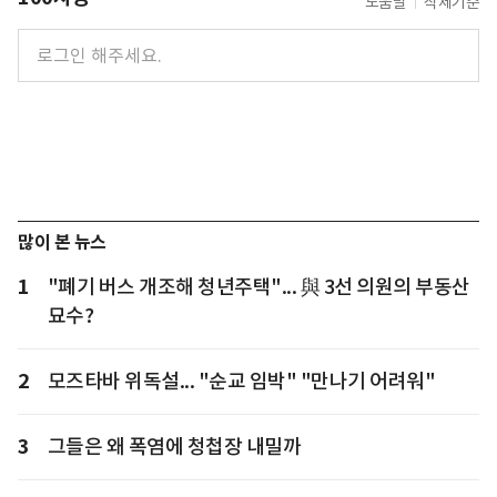
도움말
삭제기준
많이 본 뉴스
1
"폐기 버스 개조해 청년주택"... 與 3선 의원의 부동산
묘수?
2
모즈타바 위독설... "순교 임박" "만나기 어려워"
3
그들은 왜 폭염에 청첩장 내밀까