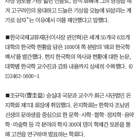
사상 영토를 가장 넓힌 인물로, 공식 화폐에 그의 영정을 새
겨 고구려인의 웅대하고 드높은 기상을 오늘에 되살리는 계
기로 삼자”는 이유에서 이를 제안했다고 말했다.
■한국국제교류재단(이사장 권인혁)은 세계 55개국 632개
대학의 한국학 현황을 담은 1600여 쪽 분량의 '해외 한국학
백서'를 발간했다. 현지 한국학의 역사와 현황에 대한 논문,
대학별 한국학 교수진과 강좌 내용까지 상세히 수록했다. (0
2)3463-5600~1
■조규익(曺圭益) 숭실대 국문과 교수가 최근 사단법인 온
지학회 제7대 회장에 취임했다. 온지학회는 한학자 조남권
선생의 문하생을 중심으로 한 문학·사학·철학·정치학·음악
학·미술학 등 각 분야의 학자 300여 명이 학제간 토론을 통
해 고전을 연구하며 발표하는 학회다.