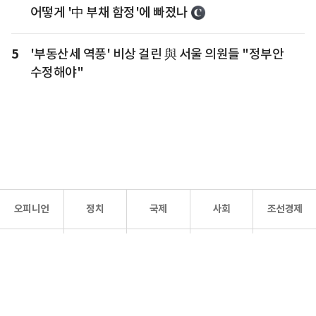
어떻게 '中 부채 함정'에 빠졌나
5
'부동산세 역풍' 비상 걸린 與 서울 의원들 "정부안
수정해야"
오피니언
정치
국제
사회
조선경제
문화·
조선
스포츠
건강
조선몰
연예
리더스
조선일보 공식 SNS