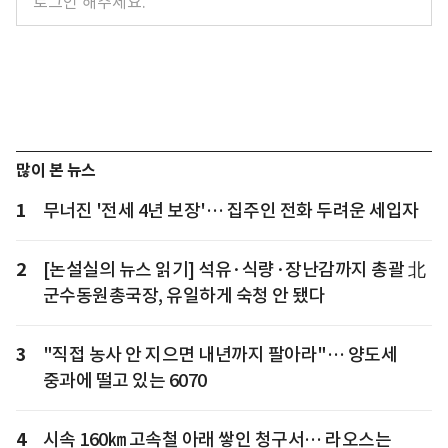
많이 본 뉴스
1
무너진 '전세 4년 보장'… 집주인 전화 두려운 세입자
2
[논설실의 뉴스 읽기] 석유·식량·장난감까지 총괄 北
군수동원총국장, 유일하게 숙청 안 됐다
3
"직접 농사 안 지으면 내년까지 팔아라"… 양도세
중과에 떨고 있는 6070
4
시속 160㎞ 고속철 아래 쌓인 청구서… 라오스는