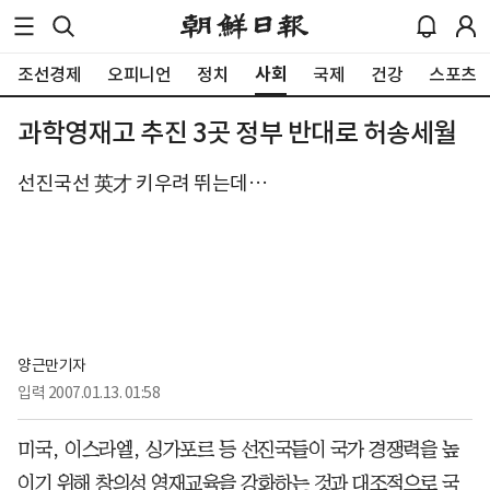
사회
조선경제
오피니언
정치
국제
건강
스포츠
과학영재고 추진 3곳 정부 반대로 허송세월
선진국선 英才 키우려 뛰는데…
양근만기자 
입력
2007.01.13. 01:58
미국, 이스라엘, 싱가포르 등 선진국들이 국가 경쟁력을 높
이기 위해 창의성 영재교육을 강화하는 것과 대조적으로 국