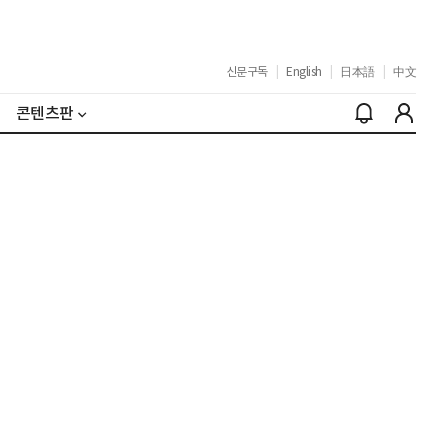
신문구독
|
English
|
日本語
|
中文
콘텐츠판