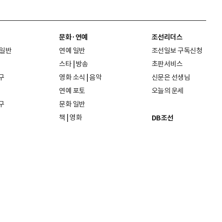
문화·연예
조선리더스
 일반
연예 일반
조선일보 구독신청
스타
|
방송
초판서비스
구
영화 소식
|
음악
신문은 선생님
연예 포토
오늘의 운세
구
문화 일반
책
|
영화
DB조선
음악
|
공연
지면 PDF보기
미술·전시
인물검색
포토
종교·학술
사진검색
방송·미디어
뉴스 라이브러리
건축·디자인
뉴스Q
패션·뷰티
뉴스레터
여행
|
음식·맛집