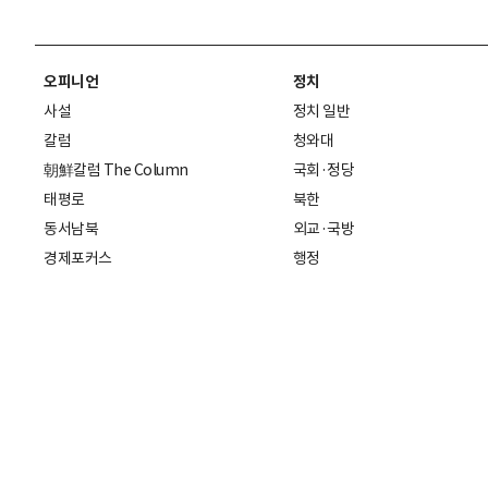
오피니언
정치
사설
정치 일반
칼럼
청와대
朝鮮칼럼 The Column
국회·정당
태평로
북한
동서남북
외교·국방
경제포커스
행정
만물상
에스프레소
국제
데스크에서
국제 일반
기자의 시각
미국
특파원 칼럼
중국
|
일본
기자수첩
아시아
팔면봉
유럽