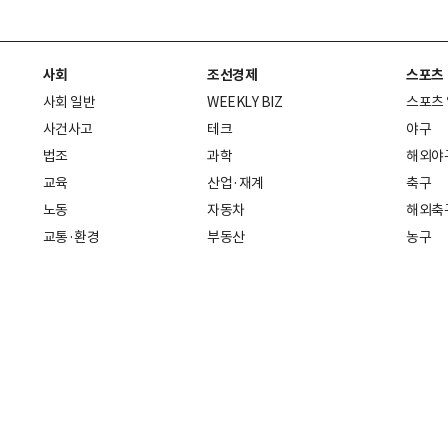
사회
조선경제
스포츠
사회 일반
WEEKLY BIZ
스포츠
사건사고
테크
야구
법조
과학
해외야
교육
산업·재계
축구
노동
자동차
해외축
교통·환경
부동산
농구
복지·의료
생활경제
배구
취업
중기·벤처
골프
피플
스타트업 취중잡담
스포츠
부음·인사
경제 일반
아무튼, 주말
머니
건강
전국
증권·금융
조선몰
국제경제