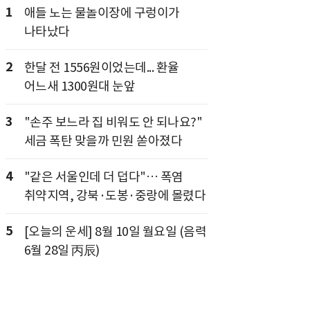
1
애들 노는 물놀이장에 구렁이가
나타났다
2
한달 전 1556원이었는데... 환율
어느새 1300원대 눈앞
3
"손주 보느라 집 비워도 안 되나요?"
세금 폭탄 맞을까 민원 쏟아졌다
4
"같은 서울인데 더 덥다"… 폭염
취약지역, 강북·도봉·중랑에 몰렸다
5
[오늘의 운세] 8월 10일 월요일 (음력
6월 28일 丙辰)