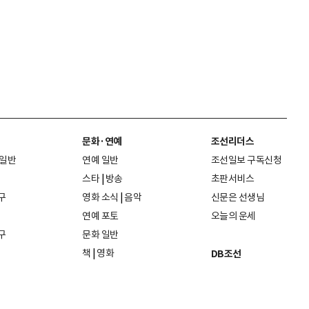
문화·연예
조선리더스
 일반
연예 일반
조선일보 구독신청
스타
|
방송
초판서비스
구
영화 소식
|
음악
신문은 선생님
연예 포토
오늘의 운세
구
문화 일반
책
|
영화
DB조선
음악
|
공연
지면 PDF보기
미술·전시
인물검색