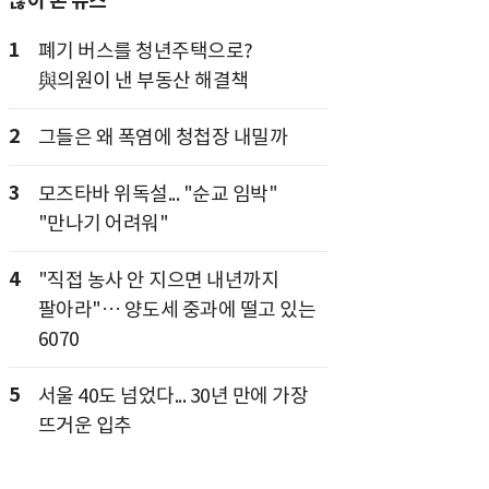
많이 본 뉴스
1
폐기 버스를 청년주택으로?
與의원이 낸 부동산 해결책
2
그들은 왜 폭염에 청첩장 내밀까
3
모즈타바 위독설... "순교 임박"
"만나기 어려워"
4
"직접 농사 안 지으면 내년까지
팔아라"… 양도세 중과에 떨고 있는
6070
5
서울 40도 넘었다... 30년 만에 가장
뜨거운 입추