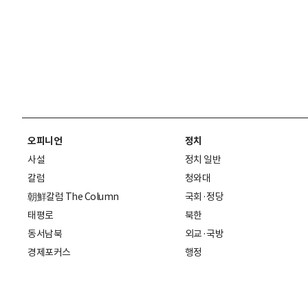
오피니언
정치
사설
정치 일반
칼럼
청와대
朝鮮칼럼 The Column
국회·정당
태평로
북한
동서남북
외교·국방
경제포커스
행정
만물상
에스프레소
국제