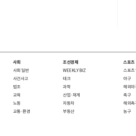
사회
조선경제
스포츠
사회 일반
WEEKLY BIZ
스포츠
사건사고
테크
야구
법조
과학
해외야
교육
산업·재계
축구
노동
자동차
해외축
교통·환경
부동산
농구
복지·의료
생활경제
배구
취업
중기·벤처
골프