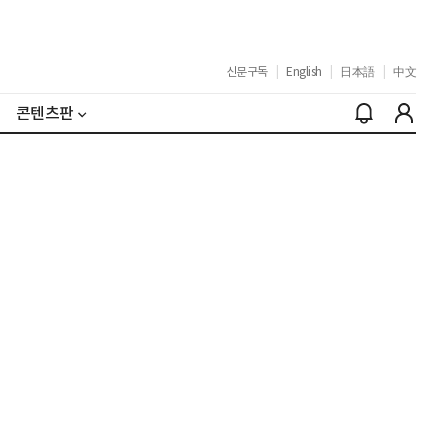
신문구독
|
English
|
日本語
|
中文
콘텐츠판