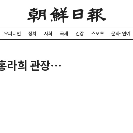
오피니언
정치
사회
국제
건강
스포츠
문화·연예
 홍라희 관장…