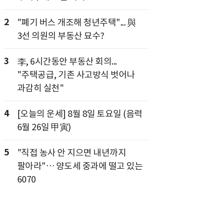
2
"폐기 버스 개조해 청년주택"... 與
3선 의원의 부동산 묘수?
3
李, 6시간동안 부동산 회의...
"주택공급, 기존 사고방식 벗어나
과감히 실천"
4
[오늘의 운세] 8월 8일 토요일 (음력
6월 26일 甲寅)
5
"직접 농사 안 지으면 내년까지
팔아라"… 양도세 중과에 떨고 있는
6070