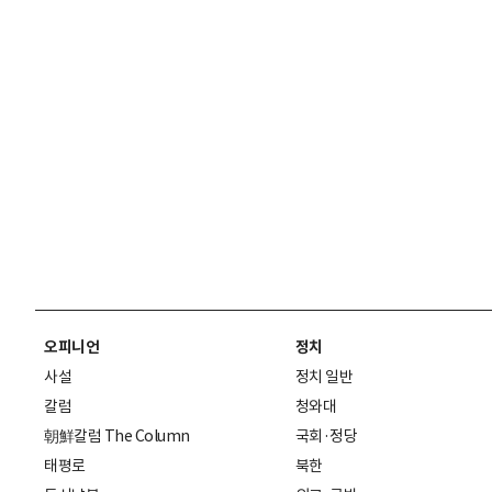
오피니언
정치
사설
정치 일반
칼럼
청와대
朝鮮칼럼 The Column
국회·정당
태평로
북한