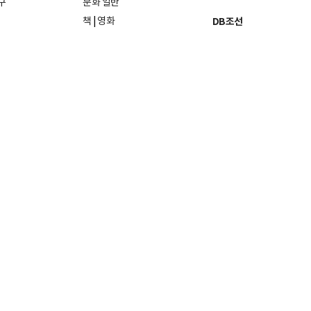
구
문화 일반
책
|
영화
DB조선
음악
|
공연
지면 PDF보기
미술·전시
인물검색
포토
종교·학술
사진검색
방송·미디어
뉴스 라이브러리
건축·디자인
뉴스Q
패션·뷰티
뉴스레터
여행
|
음식·맛집
리빙
26일
발행인·편집인: 홍준호
및 재배포 금지.
조선미디어 관계사
문의
사이트맵