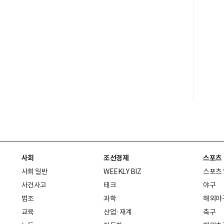
사회
조선경제
스포츠
사회 일반
WEEKLY BIZ
스포츠
사건사고
테크
야구
법조
과학
해외야
교육
산업·재계
축구