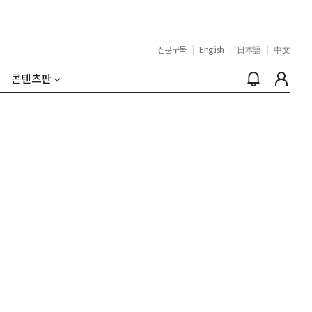
신문구독
|
English
|
日本語
|
中文
콘텐츠판