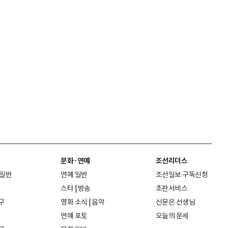
문화·연예
조선리더스
 일반
연예 일반
조선일보 구독신청
스타
|
방송
초판서비스
구
영화 소식
|
음악
신문은 선생님
연예 포토
오늘의 운세