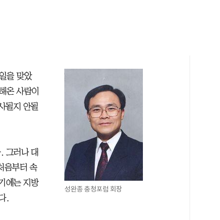
0일을 맞았
름해온 사람이
사될지 안될
. 그러나 대
처음부터 속
하기에는 지방
성완종 충청포럼 회장
다.