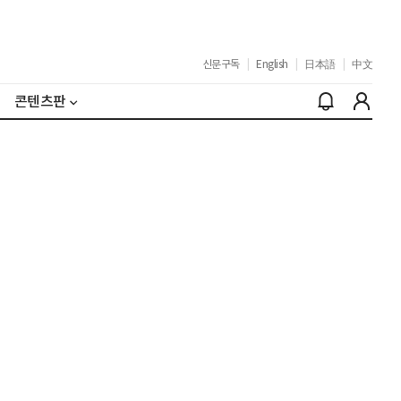
신문구독
|
English
|
日本語
|
中文
콘텐츠판