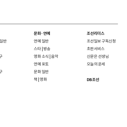
문화·연예
조선리더스
 일반
연예 일반
조선일보 구독신청
스타
|
방송
초판서비스
구
영화 소식
|
음악
신문은 선생님
연예 포토
오늘의 운세
구
문화 일반
책
|
영화
DB조선
음악
|
공연
지면 PDF보기
미술·전시
인물검색
포토
종교·학술
사진검색
방송·미디어
뉴스 라이브러리
건축·디자인
뉴스Q
패션·뷰티
뉴스레터