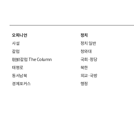
오피니언
정치
사설
정치 일반
칼럼
청와대
朝鮮칼럼 The Column
국회·정당
태평로
북한
동서남북
외교·국방
경제포커스
행정
만물상
에스프레소
국제
데스크에서
국제 일반
기자의 시각
미국
특파원 칼럼
중국
|
일본
기자수첩
아시아