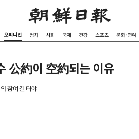
오피니언
정치
사회
국제
건강
스포츠
문화·연예
군수 公約이 空約되는 이유
의 참여 길 터야