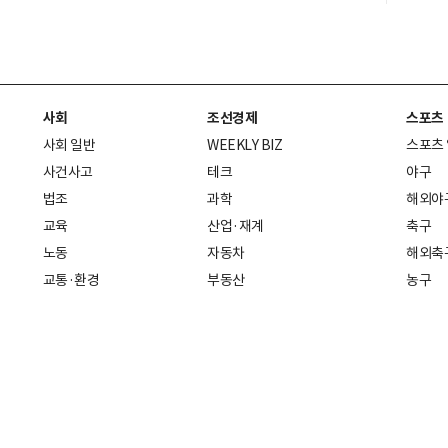
사회
조선경제
스포츠
사회 일반
WEEKLY BIZ
스포츠
사건사고
테크
야구
법조
과학
해외야
교육
산업·재계
축구
노동
자동차
해외축
교통·환경
부동산
농구
복지·의료
생활경제
배구
취업
중기·벤처
골프
피플
스타트업 취중잡담
스포츠
부음·인사
경제 일반
아무튼, 주말
머니
건강
전국
증권·금융