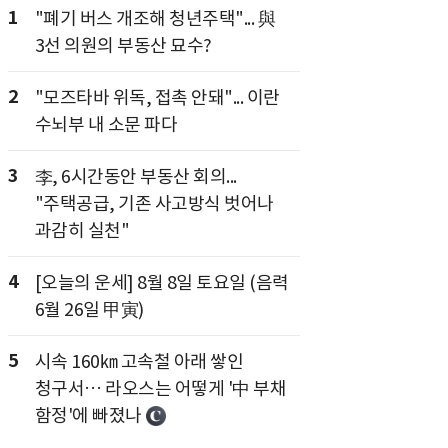
1
"폐기 버스 개조해 청년주택"... 與
3선 의원의 부동산 묘수?
2
"모즈타바 위독, 접촉 안돼"... 이란
수뇌부 내 소문 파다
3
李, 6시간동안 부동산 회의...
"주택공급, 기존 사고방식 벗어나
과감히 실천"
4
[오늘의 운세] 8월 8일 토요일 (음력
6월 26일 甲寅)
5
시속 160㎞ 고속철 아래 쌓인
청구서… 라오스는 어떻게 '中 부채
함정'에 빠졌나