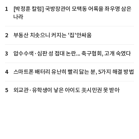
1
[박정훈 칼럼] 국방장관이 모택동 어록을 좌우명 삼은
나라
2
부동산 치솟으니 커지는 '집'안싸움
3
압수수색·심판 성 접대 논란... 축구협회, 고개 숙였다
4
스마트폰 배터리 유난히 빨리 닳는 분, 5가지 해결 방법
5
외교관·유학생이 낳은 아이도 美시민권 못 받아