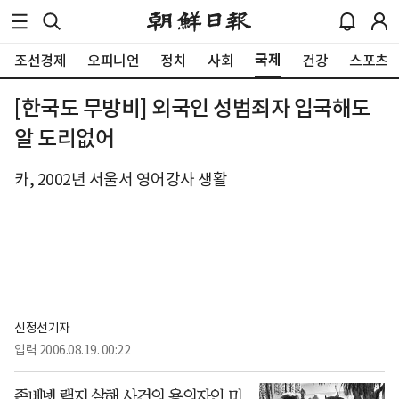
국제
조선경제
오피니언
정치
사회
건강
스포츠
[한국도 무방비] 외국인 성범죄자 입국해도
알 도리없어
카, 2002년 서울서 영어강사 생활
신정선기자
입력
2006.08.19. 00:22
존베넷 램지 살해 사건의 용의자인 미