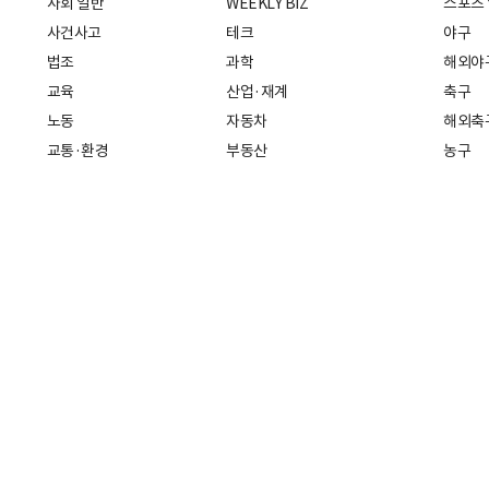
사회 일반
WEEKLY BIZ
스포츠
사건사고
테크
야구
법조
과학
해외야
교육
산업·재계
축구
노동
자동차
해외축
교통·환경
부동산
농구
복지·의료
생활경제
배구
취업
중기·벤처
골프
피플
스타트업 취중잡담
스포츠
부음·인사
경제 일반
아무튼, 주말
머니
건강
전국
증권·금융
조선몰
국제경제
재테크