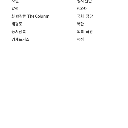
사설
정치 일반
칼럼
청와대
朝鮮칼럼 The Column
국회·정당
태평로
북한
동서남북
외교·국방
경제포커스
행정
만물상
에스프레소
국제
데스크에서
국제 일반
기자의 시각
미국
특파원 칼럼
중국
|
일본
기자수첩
아시아
팔면봉
유럽
ESSAY
중동·아프리카·중남미
전문가 칼럼
해외토픽