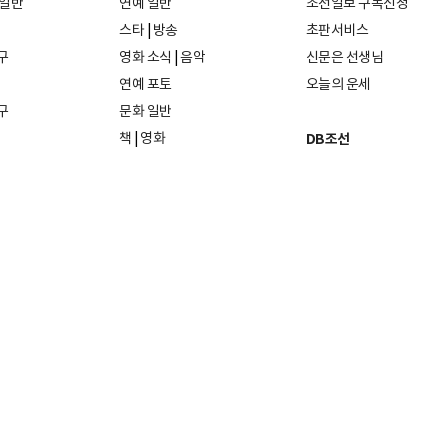
 일반
연예 일반
조선일보 구독신청
스타
|
방송
초판서비스
구
영화 소식
|
음악
신문은 선생님
연예 포토
오늘의 운세
구
문화 일반
책
|
영화
DB조선
음악
|
공연
지면 PDF보기
미술·전시
인물검색
포토
종교·학술
사진검색
방송·미디어
뉴스 라이브러리
건축·디자인
뉴스Q
패션·뷰티
뉴스레터
여행
|
음식·맛집
리빙