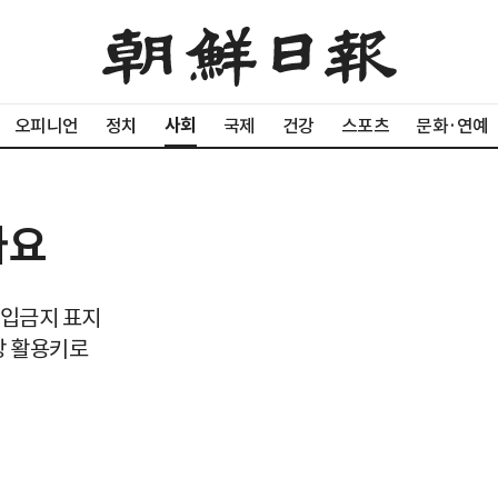
사회
오피니언
정치
국제
건강
스포츠
문화·연예
나요
출입금지 표지
장 활용키로