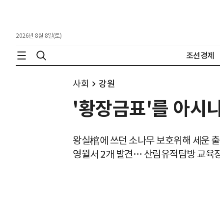
2026년 8월 8일(토)
조선경제
사회
강원
'황장금표'를 아시
왕실棺에 쓰던 소나무 보호위해 세운 
영월서 2개 발견… 산림유적탐방 교육