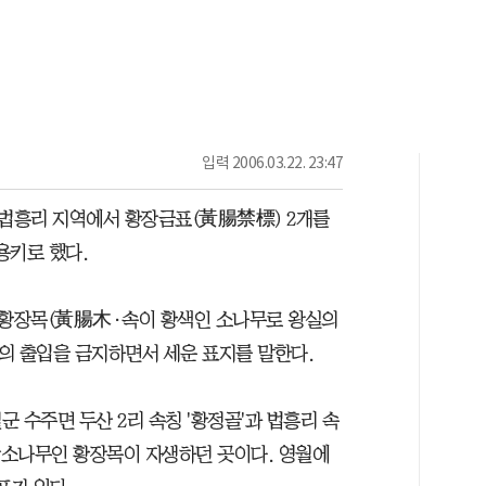
입력
2006.03.22. 23:47
법흥리 지역에서 황장금표(黃腸禁標) 2개를
용키로 했다.
황장목(黃腸木·속이 황색인 소나무로 왕실의
의 출입을 금지하면서 세운 표지를 말한다.
 수주면 두산 2리 속칭 '황정골'과 법흥리 속
금강소나무인 황장목이 자생하던 곳이다. 영월에