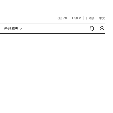
신문구독
|
English
|
日本語
|
中文
콘텐츠판