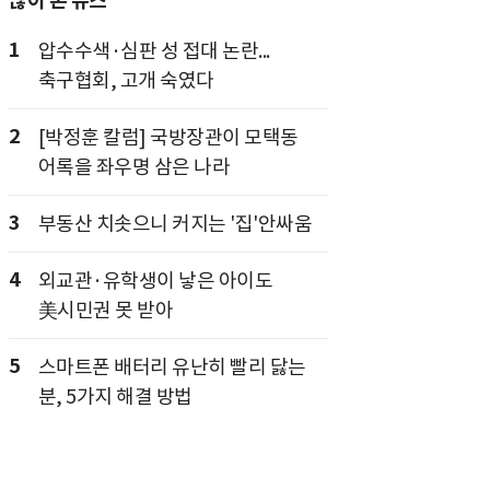
많이 본 뉴스
1
압수수색·심판 성 접대 논란...
축구협회, 고개 숙였다
2
[박정훈 칼럼] 국방장관이 모택동
어록을 좌우명 삼은 나라
3
부동산 치솟으니 커지는 '집'안싸움
4
외교관·유학생이 낳은 아이도
美시민권 못 받아
5
스마트폰 배터리 유난히 빨리 닳는
분, 5가지 해결 방법